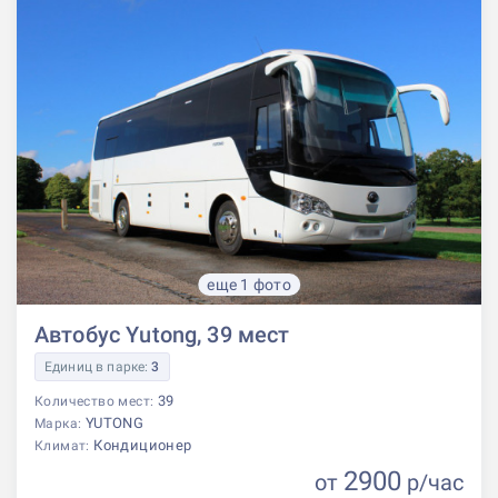
еще 1 фото
Автобус Yutong, 39 мест
Единиц в парке:
3
39
Количество мест:
YUTONG
Марка:
Кондиционер
Климат:
2900
от
р
/час