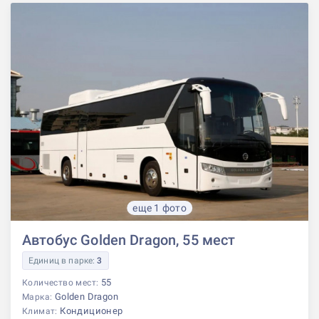
еще 1 фото
Автобус Golden Dragon, 55 мест
Единиц в парке:
3
55
Количество мест:
Golden Dragon
Марка:
Кондиционер
Климат: