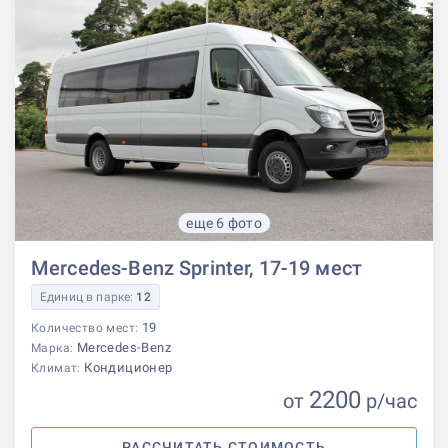
еще 6 фото
Mercedes-Benz Sprinter, 17-19 мест
Единиц в парке:
12
19
Количество мест:
Mercedes-Benz
Марка:
Кондиционер
Климат:
2200
от
р
/час
РАССЧИТАТЬ СТОИМОСТЬ