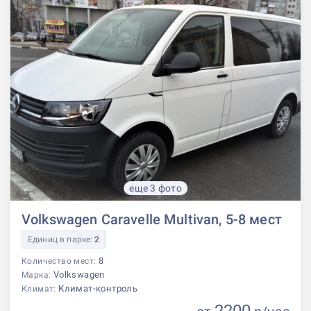
еще 3 фото
Volkswagen Caravelle Multivan, 5-8 мест
Единиц в парке:
2
8
Количество мест:
Volkswagen
Марка:
Климат-контроль
Климат:
2200