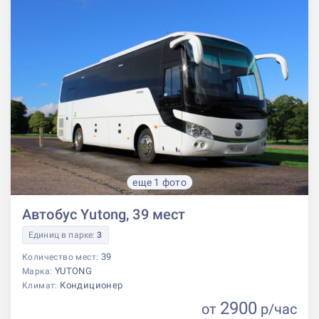
еще 1 фото
Автобус Yutong, 39 мест
Единиц в парке:
3
39
Количество мест:
YUTONG
Марка:
Кондиционер
Климат:
2900
от
р
/час