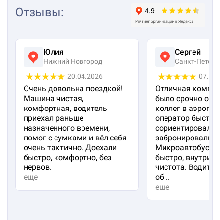
Отзывы
:
Юлия
Сергей
Нижний Новгород
Санкт-Петерб
20.04.2026
07.04
Очень довольна поездкой!
Отличная компан
Машина чистая,
было срочно отп
комфортная, водитель
коллег в аэропорт
приехал раньше
оператор быстро
назначенного времени,
сориентировал и
помог с сумками и вёл себя
забронировали м
очень тактично. Доехали
Микроавтобус пр
быстро, комфортно, без
быстро, внутри 
нервов.
чистота. Водител
еще
об...
еще