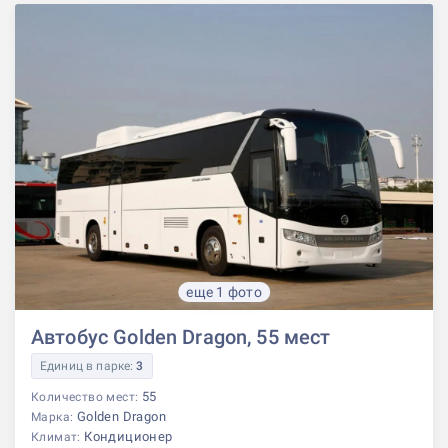
еще 1 фото
Автобус Golden Dragon, 55 мест
Единиц в парке:
3
55
Количество мест:
Golden Dragon
Марка:
Кондиционер
Климат: