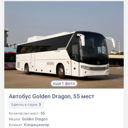
еще 1 фото
Автобус Golden Dragon, 55 мест
Единиц в парке:
3
55
Количество мест:
Golden Dragon
Марка:
Кондиционер
Климат: