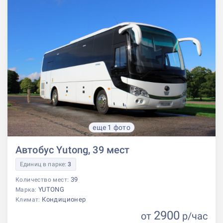
еще 1 фото
Автобус Yutong, 39 мест
Единиц в парке:
3
39
Количество мест:
YUTONG
Марка:
Кондиционер
Климат:
2900
от
р
/час