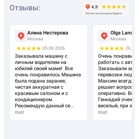
Отзывы
:
Алина Нестерова
Olga Lanska
Москва
Москва
05.08.2026
26.07
Заказывала машину с
Очень понравило
личным водителем на
работать с авто 
юбилей своей маме! Все
Заказывали авто
очень понравилось Машина
перевозки людей
была подана заранее,
Максим всегда на
чистая аккуратная с
решает вопросы
красивым салоном и с
оперативно. Вод
кондиционером.
Геннадий очень 
Рекомендую данный се...
веселый, при эт...
еще
еще