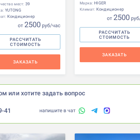
HIGER
Марка:
39
чество мест:
Кондиционер
Климат:
YUTONG
ка:
2500
Кондиционер
мат:
от
р
уб
2500
от
р
уб
/час
РАССЧИТАТЬ
СТОИМОСТЬ
РАССЧИТАТЬ
СТОИМОСТЬ
ЗАКАЗАТЬ
ЗАКАЗАТЬ
ом или хотите задать вопрос
9-41
напишите в чат