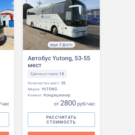
еще 3 фото
Автобус Yutong, 53-55
мест
Единиц в парке:
13
55
Количество мест:
YUTONG
Марка:
Кондиционер
Климат:
2800
/час
от
р
уб
/час
РАССЧИТАТЬ
СТОИМОСТЬ