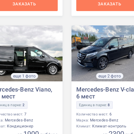
ЗАКАЗАТЬ
ЗАКАЗАТЬ
еще 1 фото
еще 2 фото
rcedes-Benz Viano,
Mercedes-Benz V-cla
7 мест
6 мест
ниц в парке:
2
Единиц в парке:
8
7
6
чество мест:
Количество мест:
Mercedes-Benz
Mercedes-Benz
ка:
Марка:
Кондиционер
Климат-контроль
мат:
Климат: