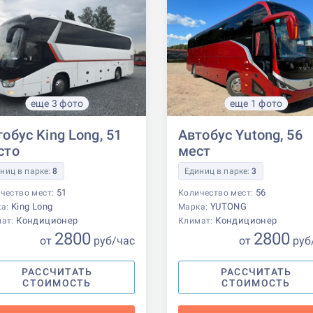
еще 3 фото
еще 1 фото
обус King Long, 51
Автобус Yutong, 56
сто
мест
ниц в парке:
8
Единиц в парке:
3
51
56
чество мест:
Количество мест:
King Long
YUTONG
ка:
Марка:
Кондиционер
Кондиционер
мат:
Климат:
2800
2800
от
р
уб
/час
от
р
уб
РАССЧИТАТЬ
РАССЧИТАТЬ
СТОИМОСТЬ
СТОИМОСТЬ