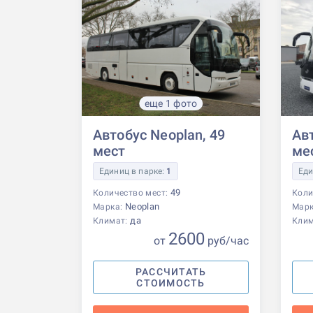
еще 1 фото
Автобус Neoplan, 49
Авт
мест
ме
Единиц в парке:
1
Еди
49
Количество мест:
Коли
Neoplan
Марка:
Мар
да
Климат:
Кли
2600
от
р
уб
/час
РАССЧИТАТЬ
СТОИМОСТЬ