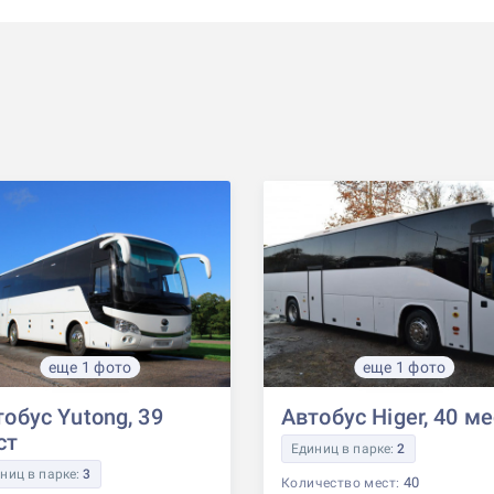
еще 1 фото
еще 1 фото
обус Yutong, 39
Автобус Higer, 40 м
ст
Единиц в парке:
2
ниц в парке:
3
40
Количество мест: