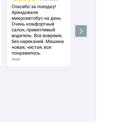
Спасибо за поездку!
Заказала авто с
Арендовали
водителем для своего
микроавтобус на день.
важного гостя. Остал
Очень комфортный
очень довольна!
салон, приветливый
Водитель водит очень
Next
водитель. Все вовремя,
плавно и аккуратно,
без нареканий. Машина
вежливый и
новая, чистая, все
располагающий к себе
понравилось.
Машина в прекрасно
еще
состоянии. Не к чему
придр...
еще