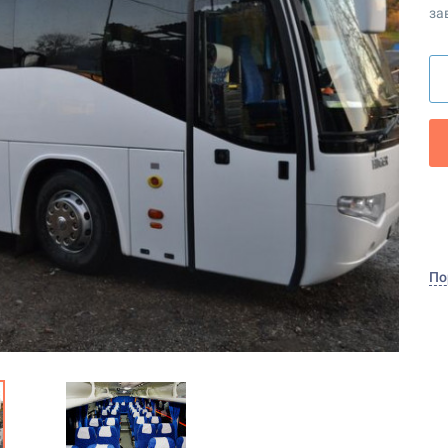
за
По