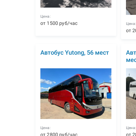
Цена:
от
1500
р
уб
/час
Цена
от
2
Автобус Yutong, 56 мест
Авт
ме
Цена:
Цена
от
2800
р
уб
/час
от
2