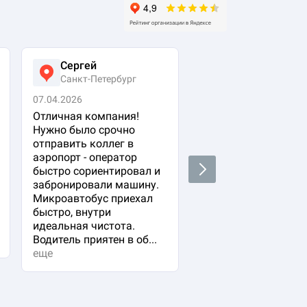
Сергей
Виктория
Санкт-Петербург
Москва
07.04.2026
25.03.2026
Отличная компания!
Заказывала трансф
Нужно было срочно
для семьи (двое
отправить коллег в
взрослых и ребенок
аэропорт - оператор
жд вокзала в 4 утра
Next
быстро сориентировал и
Очень переживала ,
забронировали машину.
водитель опоздает 
Микроавтобус приехал
мы не найдем друг 
быстро, внутри
Но все прошло на
идеальная чистота.
высшем уровне!
Водитель приятен в об...
еще
еще