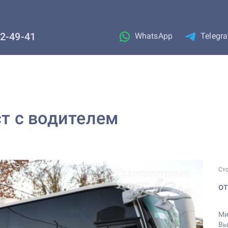
02-49-41
WhatsApp
Telegr
ст с водителем
Ст
о
Ми
Вы