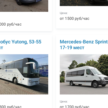
Цена:
от
1500
р
уб
/час
:
000
р
уб
/час
обус Yutong, 53-55
Mercedes-Benz Sprinte
ст
17-19 мест
:
Цена:
800
р
уб
/час
от
1700
р
уб
/час