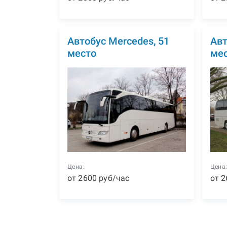
Автобус Mercedes, 51
Авт
место
ме
Цена:
Цена
от
2600
р
уб
/час
от
2