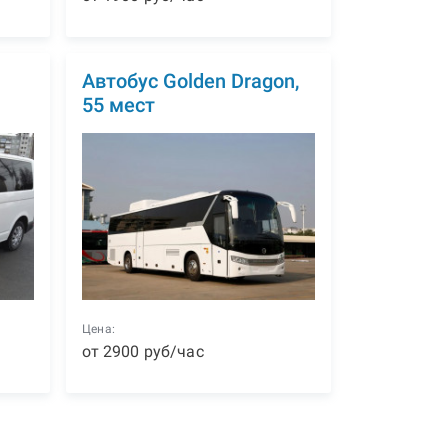
Автобус Golden Dragon,
55 мест
Цена:
от
2900
р
уб
/час