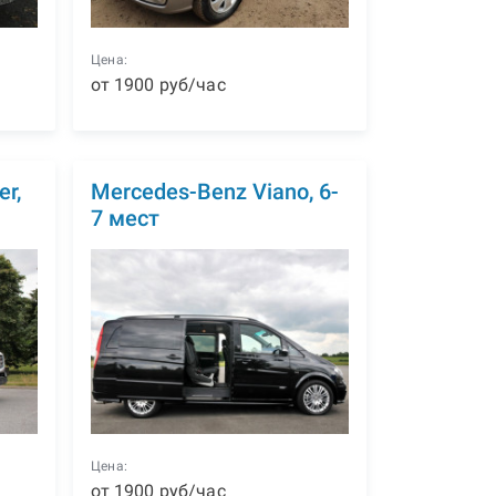
Цена:
от
1900
р
уб
/час
r,
Mercedes-Benz Viano, 6-
7 мест
Цена:
от
1900
р
уб
/час