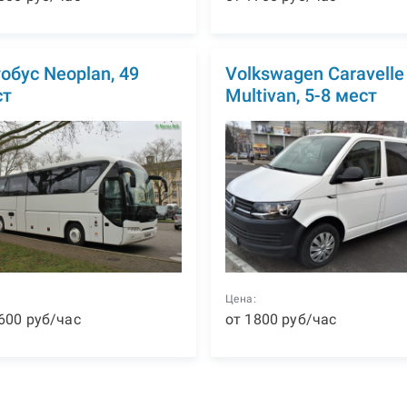
обус Neoplan, 49
Volkswagen Caravelle
ст
Multivan, 5-8 мест
:
Цена:
600
р
уб
/час
от
1800
р
уб
/час