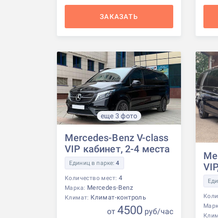
ЗАКАЗАТЬ
еще 3 фото
Mercedes-Benz V-class
VIP кабинет, 2-4 места
Me
Единиц в парке:
4
VIP
4
Количество мест:
Еди
Mercedes-Benz
Марка:
Коли
Климат-контроль
Климат:
Мар
4500
от
р
уб
/час
Кли