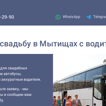
1-29-90
WhatsApp
Telegr
 свадьбу в Мытищах с вод
 для свадебных
е автобусы,
 аккуратные водители.
ьте заявку, - мы
ты и сообщим вам
бу.