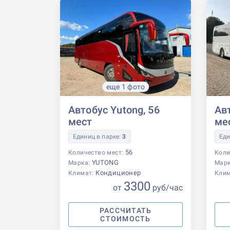
еще 1 фото
Автобус Yutong, 56
Авт
мест
ме
Единиц в парке:
3
Еди
56
Количество мест:
Коли
YUTONG
Марка:
Мар
Кондиционер
Климат:
Кли
3300
от
р
уб
/час
РАССЧИТАТЬ
СТОИМОСТЬ