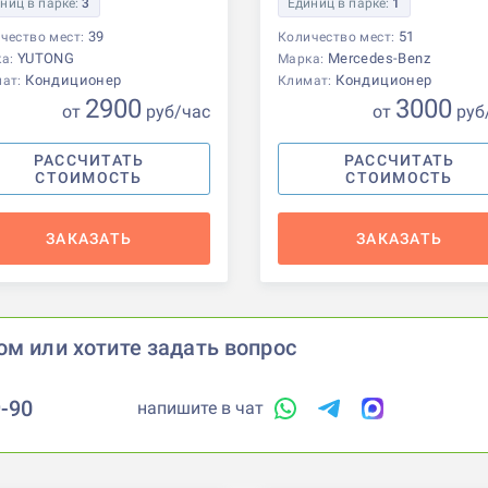
ниц в парке:
3
Единиц в парке:
1
39
51
чество мест:
Количество мест:
YUTONG
Mercedes-Benz
ка:
Марка:
Кондиционер
Кондиционер
мат:
Климат:
2900
3000
от
р
уб
/час
от
р
уб
РАССЧИТАТЬ
РАССЧИТАТЬ
СТОИМОСТЬ
СТОИМОСТЬ
ЗАКАЗАТЬ
ЗАКАЗАТЬ
ом или хотите задать вопрос
9-90
напишите в чат