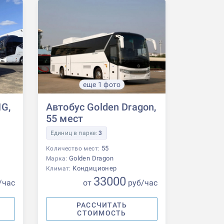
еще 1 фото
G,
Автобус Golden Dragon,
55 мест
Единиц в парке:
3
55
Количество мест:
Golden Dragon
Марка:
Кондиционер
Климат:
33000
/час
от
р
уб
/час
РАССЧИТАТЬ
СТОИМОСТЬ