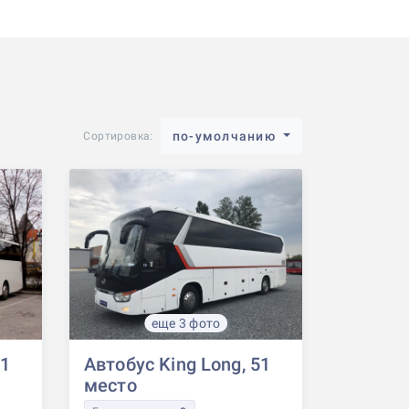
по-умолчанию
Сортировка:
еще 3 фото
51
Автобус King Long, 51
место