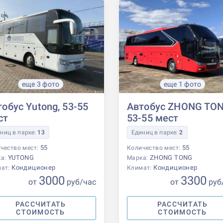
еще 3 фото
еще 1 фото
обус Yutong, 53-55
Автобус ZHONG TON
ст
53-55 мест
ниц в парке:
13
Единиц в парке:
2
55
55
чество мест:
Количество мест:
YUTONG
ZHONG TONG
ка:
Марка:
Кондиционер
Кондиционер
мат:
Климат:
3000
3300
от
р
уб
/час
от
р
уб
РАССЧИТАТЬ
РАССЧИТАТЬ
СТОИМОСТЬ
СТОИМОСТЬ