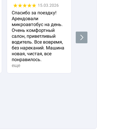
15.03.2026
05.03.2026
Спасибо за поездку!
Заказала авто с
Арендовали
водителем для своего
микроавтобус на день.
важного гостя. Остал
Очень комфортный
очень довольна!
салон, приветливый
Водитель водит очень
Next
водитель. Все вовремя,
плавно и аккуратно,
без нареканий. Машина
вежливый и
новая, чистая, все
располагающий к себе
понравилось.
Машина в прекрасно
еще
состоянии. Не к чему
придр...
еще