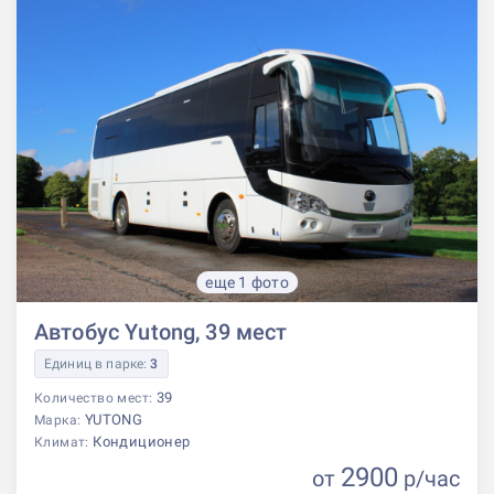
еще 1 фото
Автобус Yutong, 39 мест
Единиц в парке:
3
39
Количество мест:
YUTONG
Марка:
Кондиционер
Климат:
2900
от
р
/час