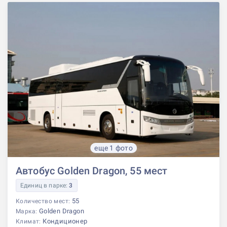
еще 1 фото
Автобус Golden Dragon, 55 мест
Единиц в парке:
3
55
Количество мест:
Golden Dragon
Марка:
Кондиционер
Климат: