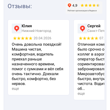
Отзывы
:
Юлия
Сергей
Нижний Новгород
Санкт-Петерб
20.04.2026
07.04
Очень довольна поездкой!
Отличная компан
Машина чистая,
было срочно отп
комфортная, водитель
коллег в аэропорт
приехал раньше
оператор быстро
назначенного времени,
сориентировал и
помог с сумками и вёл себя
забронировали м
очень тактично. Доехали
Микроавтобус пр
быстро, комфортно, без
быстро, внутри 
нервов.
чистота. Водител
еще
об...
еще