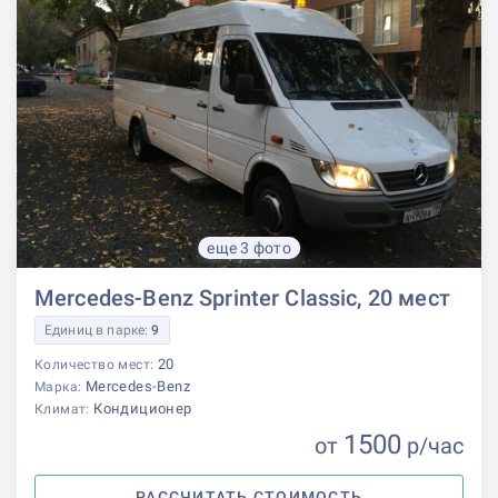
еще 3 фото
Mercedes-Benz Sprinter Classic, 20 мест
Единиц в парке:
9
20
Количество мест:
Mercedes-Benz
Марка:
Кондиционер
Климат:
1500
от
р
/час
РАССЧИТАТЬ СТОИМОСТЬ