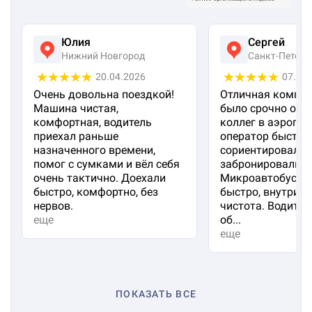
Юлия
Сергей
Нижний Новгород
Санкт-Петерб
20.04.2026
07.04
Очень довольна поездкой!
Отличная компан
Машина чистая,
было срочно отп
комфортная, водитель
коллег в аэропорт
приехал раньше
оператор быстро
назначенного времени,
сориентировал и
помог с сумками и вёл себя
забронировали м
очень тактично. Доехали
Микроавтобус пр
быстро, комфортно, без
быстро, внутри 
нервов.
чистота. Водител
еще
об...
еще
ПОКАЗАТЬ ВСЕ