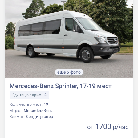
еще 6 фото
Mercedes-Benz Sprinter, 17-19 мест
Единиц в парке:
12
19
Количество мест:
Mercedes-Benz
Марка:
Кондиционер
Климат:
1700
от
р
/час