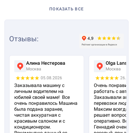
ПОКАЗАТЬ ВСЕ
Отзывы
:
Алина Нестерова
Olga Lanska
Москва
Москва
05.08.2026
26.07
Заказывала машину с
Очень понравило
личным водителем на
работать с авто 
юбилей своей маме! Все
Заказывали авто
очень понравилось Машина
перевозки людей
была подана заранее,
Максим всегда на
чистая аккуратная с
решает вопросы
красивым салоном и с
оперативно. Вод
кондиционером.
Геннадий очень 
Рекомендую данный се...
веселый, при эт...