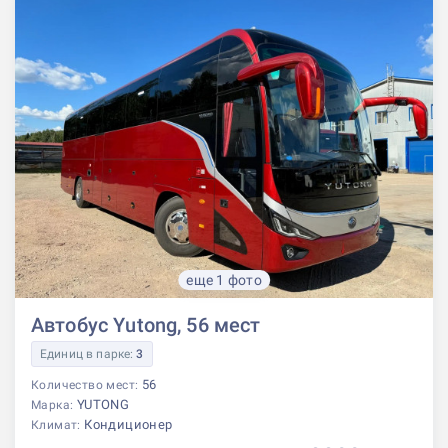
еще 1 фото
Автобус Yutong, 56 мест
Единиц в парке:
3
56
Количество мест:
YUTONG
Марка:
Кондиционер
Климат: