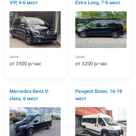
VIP, 4-6 мест
Extra Long, 7-8 мест
Цена:
Цена:
от
3500
р
/час
от
3200
р
/час
Mercedes-Benz V-
Peugeot Boxer, 16-18
class, 6 мест
мест