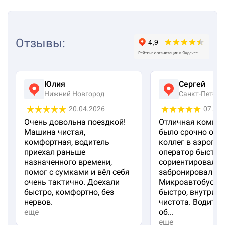
Отзывы
:
Юлия
Сергей
Нижний Новгород
Санкт-Петерб
20.04.2026
07.04
Очень довольна поездкой!
Отличная компан
Машина чистая,
было срочно отп
комфортная, водитель
коллег в аэропорт
приехал раньше
оператор быстро
назначенного времени,
сориентировал и
помог с сумками и вёл себя
забронировали м
очень тактично. Доехали
Микроавтобус пр
быстро, комфортно, без
быстро, внутри 
нервов.
чистота. Водител
еще
об...
еще