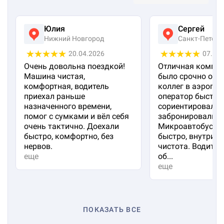
Юлия
Сергей
Нижний Новгород
Санкт-Петерб
20.04.2026
07.04
Очень довольна поездкой!
Отличная компан
Машина чистая,
было срочно отп
комфортная, водитель
коллег в аэропорт
приехал раньше
оператор быстро
назначенного времени,
сориентировал и
помог с сумками и вёл себя
забронировали м
очень тактично. Доехали
Микроавтобус пр
быстро, комфортно, без
быстро, внутри 
нервов.
чистота. Водител
еще
об...
еще
ПОКАЗАТЬ ВСЕ