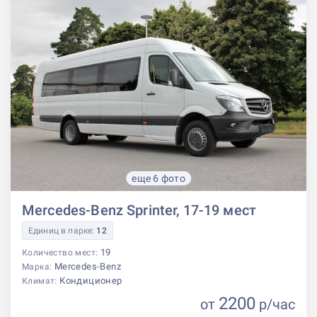
еще 6 фото
Mercedes-Benz Sprinter, 17-19 мест
Единиц в парке:
12
19
Количество мест:
Mercedes-Benz
Марка:
Кондиционер
Климат:
2200
от
р
/час