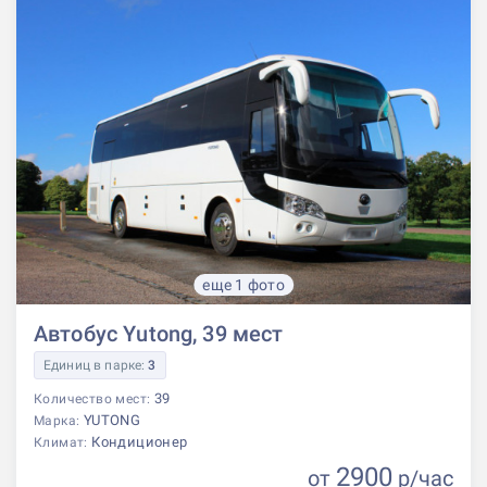
еще 1 фото
Автобус Yutong, 39 мест
Единиц в парке:
3
39
Количество мест:
YUTONG
Марка:
Кондиционер
Климат:
2900
от
р
/час