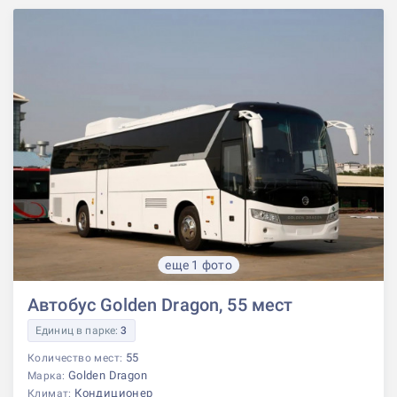
еще 1 фото
Автобус Golden Dragon, 55 мест
Единиц в парке:
3
55
Количество мест:
Golden Dragon
Марка:
Кондиционер
Климат: