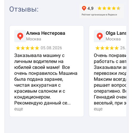
Отзывы
:
Алина Нестерова
Olga Lanska
Москва
Москва
05.08.2026
26.07
Заказывала машину с
Очень понравило
личным водителем на
работать с авто 
юбилей своей маме! Все
Заказывали авто
очень понравилось Машина
перевозки людей
была подана заранее,
Максим всегда на
чистая аккуратная с
решает вопросы
красивым салоном и с
оперативно. Вод
кондиционером.
Геннадий очень 
Рекомендую данный се...
веселый, при эт...
еще
еще