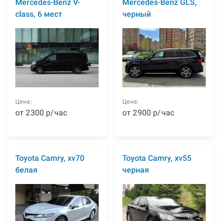
Mercedes-Benz V-
Mercedes-Benz GLS,
class, 6 мест
черный
Цена:
Цена:
от
2300
р
/час
от
2900
р
/час
Toyota Camry, xv70
Toyota Camry, xv55
белая
черная