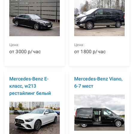
Цена:
Цена:
от
3000
р
/час
от
1800
р
/час
Mercedes-Benz E-
Mercedes-Benz Viano,
класс, w213
6-7 мест
рестайлинг белый