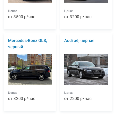
Цена:
Цена:
от
3500
р
/час
от
3200
р
/час
Mercedes-Benz GLS,
Audi а6, черная
черный
Цена:
Цена:
от
3200
р
/час
от
2200
р
/час