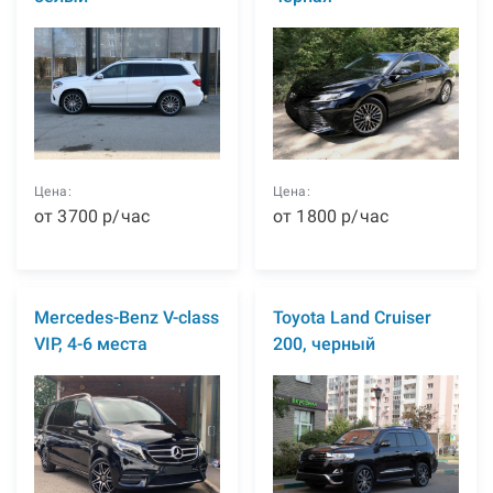
Цена:
Цена:
от
3700
р
/час
от
1800
р
/час
Mercedes-Benz V-class
Toyota Land Cruiser
VIP, 4-6 места
200, черный