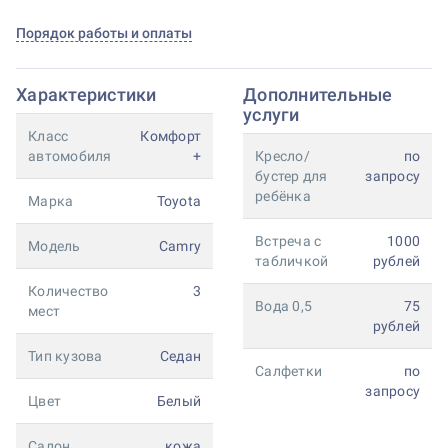
Порядок работы и оплаты
Характеристики
Дополнительные
услуги
Класс
Комфорт
автомобиля
+
Кресло/
по
бустер для
запросу
ребёнка
Марка
Toyota
Встреча с
1000
Модель
Camry
табличкой
рублей
Количество
3
Вода 0,5
75
мест
рублей
Тип кузова
Седан
Салфетки
по
запросу
Цвет
Белый
Салон
кожа