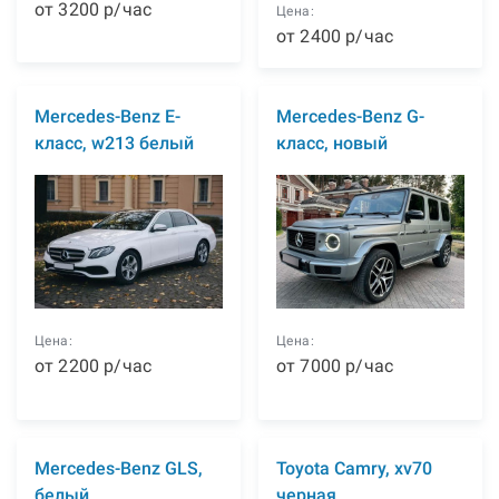
от
3200
р
/час
Цена:
от
2400
р
/час
Mercedes-Benz E-
Mercedes-Benz G-
класс, w213 белый
класс, новый
Цена:
Цена:
от
2200
р
/час
от
7000
р
/час
Mercedes-Benz GLS,
Toyota Camry, xv70
белый
черная