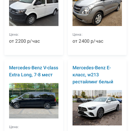
Цена:
Цена:
от
2200
р
/час
от
2400
р
/час
Mercedes-Benz V-class
Mercedes-Benz E-
Extra Long, 7-8 мест
класс, w213
рестайлинг белый
Цена: