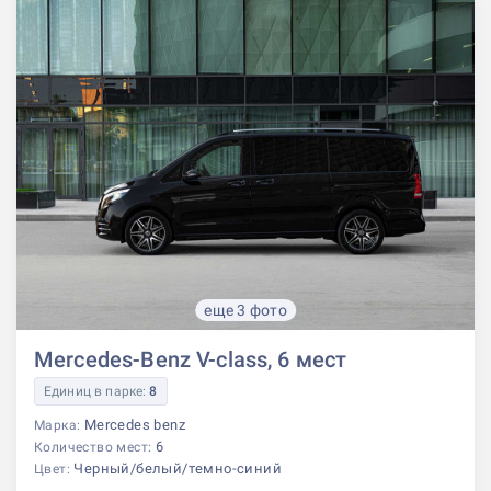
еще 3 фото
Mercedes-Benz V-class, 6 мест
Единиц в парке:
8
Mercedes benz
Марка:
6
Количество мест:
Черный/белый/темно-синий
Цвет: