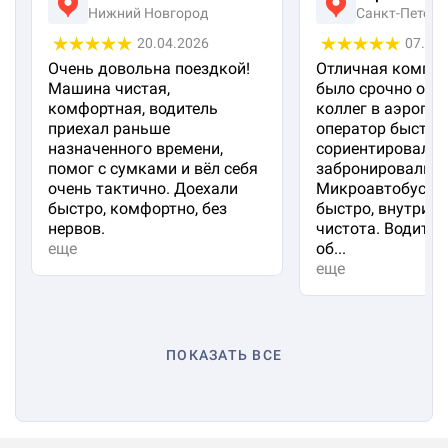
Нижний Новгород
Санкт-Петерб
20.04.2026
07.04
Очень довольна поездкой!
Отличная компан
Машина чистая,
было срочно отп
комфортная, водитель
коллег в аэропорт
приехал раньше
оператор быстро
назначенного времени,
сориентировал и
помог с сумками и вёл себя
забронировали м
очень тактично. Доехали
Микроавтобус пр
быстро, комфортно, без
быстро, внутри 
нервов.
чистота. Водител
еще
об...
еще
ПОКАЗАТЬ ВСЕ