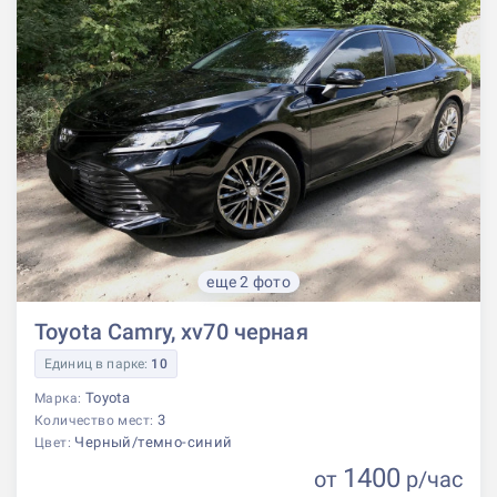
еще 2 фото
Toyota Camry, xv70 черная
Единиц в парке:
10
Toyota
Марка:
3
Количество мест:
Черный/темно-синий
Цвет:
1400
от
р
/час