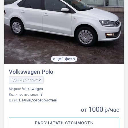
еще 1 фото
Volkswagen Polo
Единиц в парке:
2
Volkswagen
Марка:
3
Количество мест:
Белый/серебристый
Цвет:
1000
от
р
/час
РАССЧИТАТЬ СТОИМОСТЬ