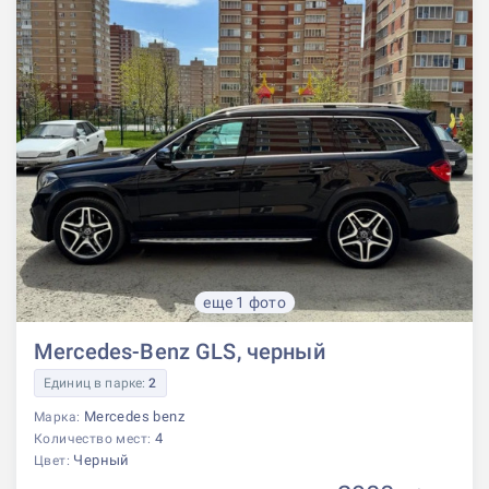
еще 1 фото
Mercedes-Benz GLS, черный
Единиц в парке:
2
Mercedes benz
Марка:
4
Количество мест:
Черный
Цвет: