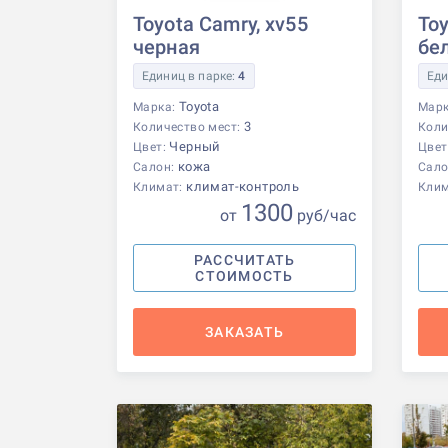
Toyota Camry, xv55
Toy
черная
бе
Единиц в парке:
4
Еди
Toyota
Марка:
Мар
3
Количество мест:
Коли
Черный
Цвет:
Цвет
кожа
Салон:
Сало
климат-контроль
Климат:
Кли
1300
от
р
уб
/час
РАССЧИТАТЬ
СТОИМОСТЬ
ЗАКАЗАТЬ