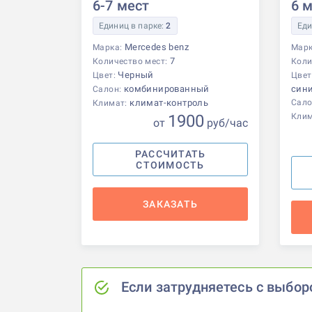
6-7 мест
6 
Единиц в парке:
2
Еди
Mercedes benz
Марка:
Мар
7
Количество мест:
Коли
Черный
Цвет:
Цвет
комбинированный
син
Салон:
климат-контроль
Сало
Климат:
1900
Кли
от
р
уб
/час
РАССЧИТАТЬ
СТОИМОСТЬ
ЗАКАЗАТЬ
Если затрудняетесь с выбор