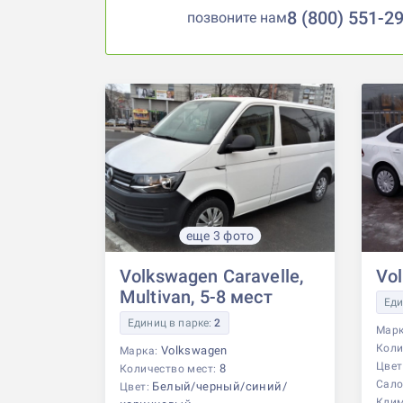
8 (800) 551-2
позвоните нам
еще 3 фото
Volkswagen Caravelle,
Vo
Multivan, 5-8 мест
Еди
Единиц в парке:
2
Мар
Коли
Volkswagen
Марка:
Цвет
8
Количество мест:
Сало
Белый/черный/синий/
Цвет:
Кли