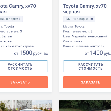
ota Camry, xv70
Toyota Camry, xv70
лая
черная
ниц в парке:
7
Единиц в парке:
10
Toyota
Toyota
ка:
Марка:
3
3
чество мест:
Количество мест:
Белый
Черный/темно-синий
:
Цвет:
кожа
кожа
н:
Салон:
климат-контроль
климат-контроль
мат:
Климат:
1500
1400
от
р
уб
/час
от
р
уб
РАССЧИТАТЬ
РАССЧИТАТЬ
СТОИМОСТЬ
СТОИМОСТЬ
ЗАКАЗАТЬ
ЗАКАЗАТЬ