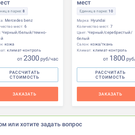
мест
мест
ниц в парке:
8
Единиц в парке:
10
Mercedes benz
Hyundai
ка:
Марка:
6
7
чество мест:
Количество мест:
Черный/белый/темно-
Черный/серебристый/
:
Цвет:
ий
белый
кожа
кожа/ткань
н:
Салон:
климат-контроль
климат-контроль
мат:
Климат:
2300
1800
от
р
уб
/час
от
р
уб
РАССЧИТАТЬ
РАССЧИТАТЬ
СТОИМОСТЬ
СТОИМОСТЬ
ЗАКАЗАТЬ
ЗАКАЗАТЬ
ом или хотите задать вопрос