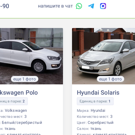
9-90
напишите в чат
еще 1 фото
еще 1 фото
lkswagen Polo
Hyundai Solaris
ниц в парке:
2
Единиц в парке:
1
Volkswagen
Hyundai
ка:
Марка:
3
3
чество мест:
Количество мест:
Белый/серебристый
Серебристый
:
Цвет:
ткань
ткань
н:
Салон:
климат-контроль
климат-контроль
мат:
Климат: