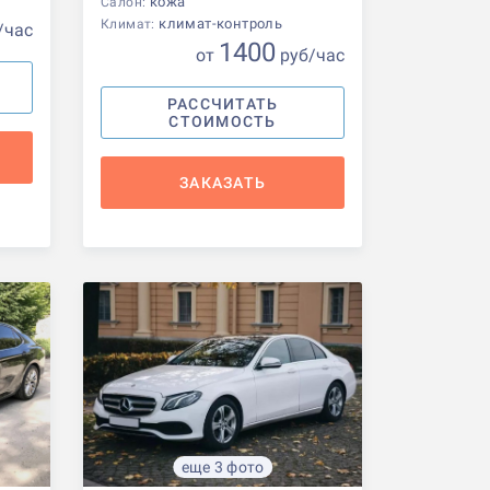
кожа
Салон:
климат-контроль
Климат:
/час
1400
от
р
уб
/час
РАССЧИТАТЬ
СТОИМОСТЬ
ЗАКАЗАТЬ
еще 3 фото