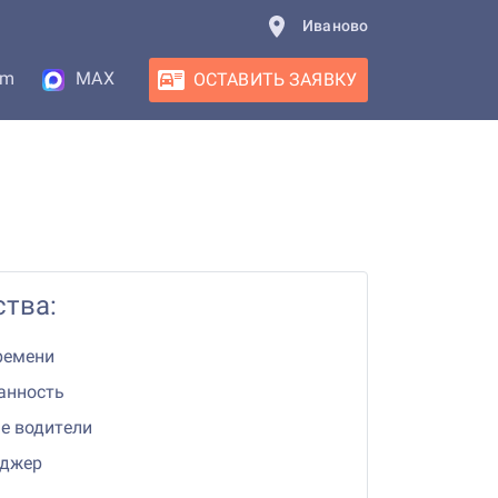
Иваново
am
MAX
ОСТАВИТЬ ЗАЯВКУ
тва:
ремени
анность
е водители
еджер