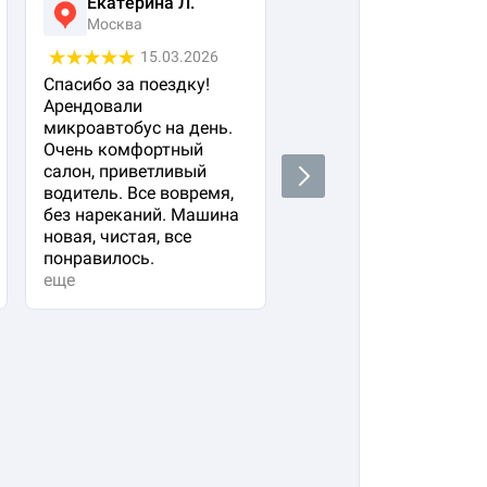
Екатерина Л.
Ася Жумабекова
Москва
Москва
15.03.2026
05.03.2026
Спасибо за поездку!
Заказала авто с
Арендовали
водителем для своего
микроавтобус на день.
важного гостя. Остал
Очень комфортный
очень довольна!
салон, приветливый
Водитель водит очень
Next
водитель. Все вовремя,
плавно и аккуратно,
без нареканий. Машина
вежливый и
новая, чистая, все
располагающий к себе
понравилось.
Машина в прекрасно
еще
состоянии. Не к чему
придр...
еще