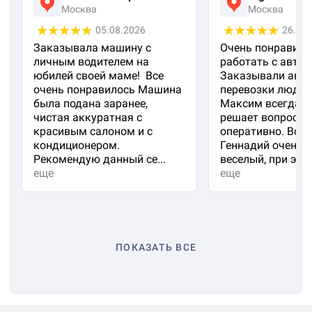
Москва
Москва
05.08.2026
26.07
Заказывала машину с
Очень понравило
личным водителем на
работать с авто 
юбилей своей маме! Все
Заказывали авто
очень понравилось Машина
перевозки людей
была подана заранее,
Максим всегда на
чистая аккуратная с
решает вопросы
красивым салоном и с
оперативно. Вод
кондиционером.
Геннадий очень 
Рекомендую данный се...
веселый, при эт...
еще
еще
ПОКАЗАТЬ ВСЕ