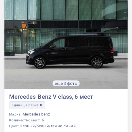
еще 3 фото
Mercedes-Benz V-class, 6 мест
Единиц в парке:
8
Mercedes benz
Марка:
6
Количество мест:
Черный/белый/темно-синий
Цвет: