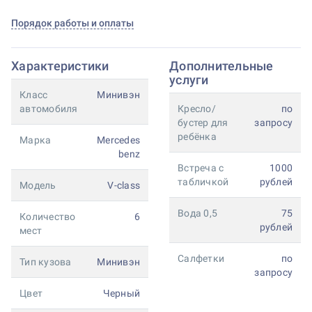
Порядок работы и оплаты
Характеристики
Дополнительные
услуги
Класс
Минивэн
автомобиля
Кресло/
по
бустер для
запросу
ребёнка
Марка
Mercedes
benz
Встреча с
1000
табличкой
рублей
Модель
V-class
Вода 0,5
75
Количество
6
рублей
мест
Салфетки
по
Тип кузова
Минивэн
запросу
Цвет
Черный