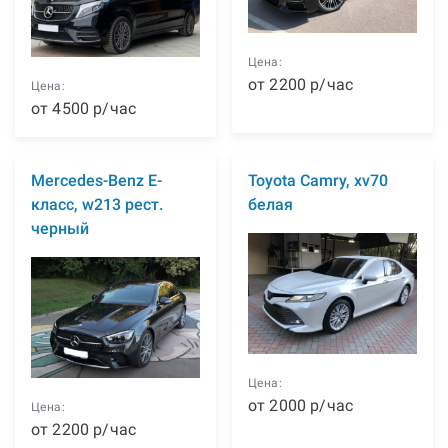
Цена:
от
2200
р
/час
Цена:
от
4500
р
/час
Mercedes-Benz E-
Toyota Camry, xv70
класс, w213 рест.
белая
черный
Цена:
от
2000
р
/час
Цена:
от
2200
р
/час