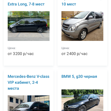
Extra Long, 7-8 мест
10 мест
Цена:
Цена:
от
3200
р
/час
от
2400
р
/час
Mercedes-Benz V-class
BMW 5, g30 черная
VIP кабинет, 2-4
места