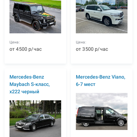
Цена:
Цена:
от
4500
р
/час
от
3500
р
/час
Mercedes-Benz
Mercedes-Benz Viano,
Maybach S-класс,
6-7 мест
x222 черный