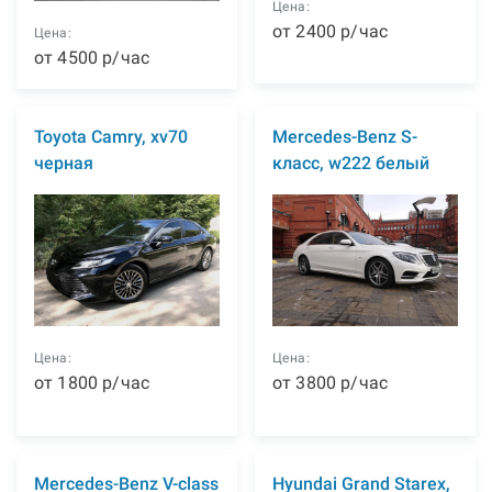
Цена:
от
2400
р
/час
Цена:
от
4500
р
/час
Toyota Camry, xv70
Mercedes-Benz S-
черная
класс, w222 белый
Цена:
Цена:
от
1800
р
/час
от
3800
р
/час
Mercedes-Benz V-class
Hyundai Grand Starex,