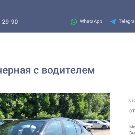
1-29-90
WhatsApp
Telegr
черная с водителем
Ст
о
Ми
Вы