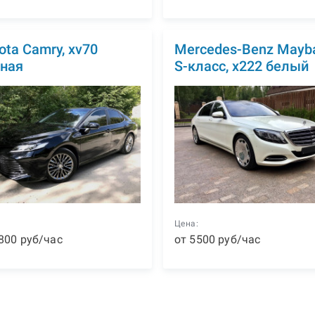
ota Camry, xv70
Mercedes-Benz Mayb
ная
S-класс, x222 белый
:
Цена:
800
р
уб
/час
от
5500
р
уб
/час