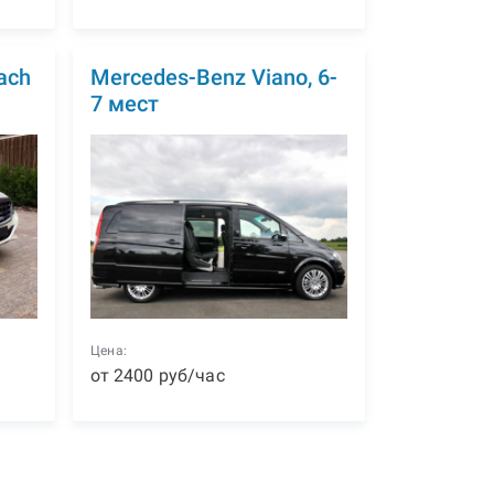
ach
Mercedes-Benz Viano, 6-
7 мест
Цена:
от
2400
р
уб
/час