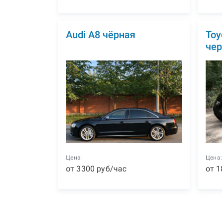
Audi A8 чёрная
Toy
чер
Цена:
Цена
от
3300
р
уб
/час
от
1