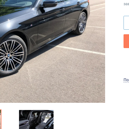
за
По