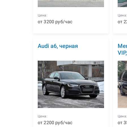
Цена:
Цена
от
3200
р
уб
/час
от
2
Audi а6, черная
Mer
VIP
Цена:
Цена
от
2200
р
уб
/час
от
3