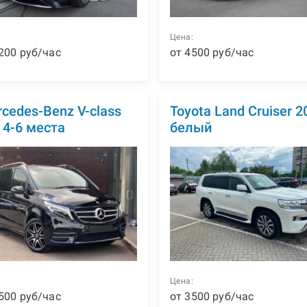
:
Цена:
200
р
уб
/час
от
4500
р
уб
/час
cedes-Benz V-class
Toyota Land Cruiser 2
, 4-6 места
белый
:
Цена:
500
р
уб
/час
от
3500
р
уб
/час