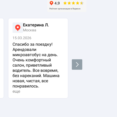
Екатерина Л.
Ася Жумабеко
Москва
Москва
15.03.2026
05.03.2026
Спасибо за поездку!
Заказала авто с
Арендовали
водителем для свое
микроавтобус на день.
важного гостя. Ост
Очень комфортный
очень довольна!
Next
салон, приветливый
Водитель водит оче
водитель. Все вовремя,
плавно и аккуратно,
без нареканий. Машина
вежливый и
новая, чистая, все
располагающий к се
понравилось.
Машина в прекрасн
еще
состоянии. Не к чем
придр...
еще