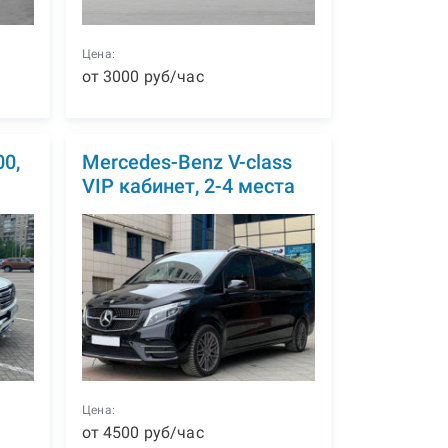
Цена:
от
3000
р
уб
/час
00,
Mercedes-Benz V-class
VIP кабинет, 2-4 места
Цена:
от
4500
р
уб
/час