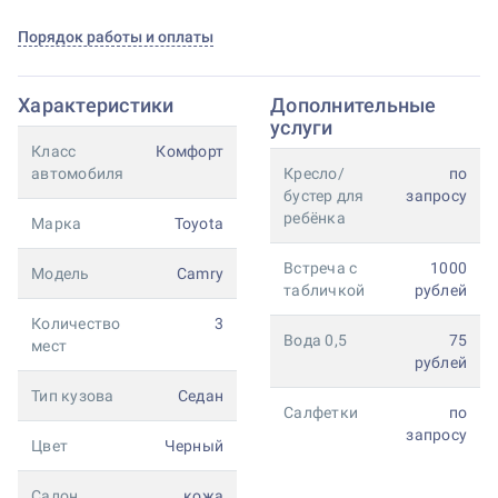
Порядок работы и оплаты
Характеристики
Дополнительные
услуги
Класс
Комфорт
автомобиля
Кресло/
по
бустер для
запросу
ребёнка
Марка
Toyota
Встреча с
1000
Модель
Camry
табличкой
рублей
Количество
3
Вода 0,5
75
мест
рублей
Тип кузова
Седан
Салфетки
по
запросу
Цвет
Черный
Салон
кожа