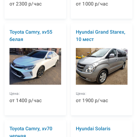
от
2300
р
/час
от
1000
р
/час
Toyota Camry, xv55
Hyundai Grand Starex,
белая
10 мест
Цена:
Цена:
от
1400
р
/час
от
1900
р
/час
Toyota Camry, xv70
Hyundai Solaris
черная