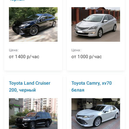
Цена:
Цена:
от
1400
р
/час
от
1000
р
/час
Toyota Land Cruiser
Toyota Camry, xv70
200, черный
белая