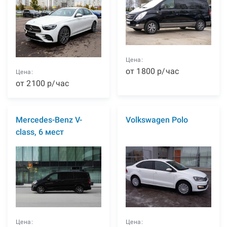
Цена:
от
1800
р
/час
Цена:
от
2100
р
/час
Mercedes-Benz V-
Volkswagen Polo
class, 6 мест
Цена:
Цена: