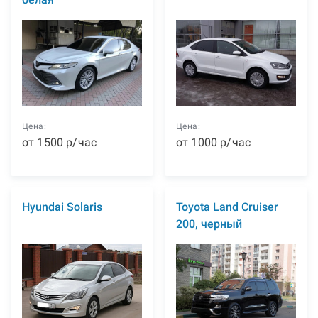
Цена:
Цена:
от
1500
р
/час
от
1000
р
/час
Hyundai Solaris
Toyota Land Cruiser
200, черный