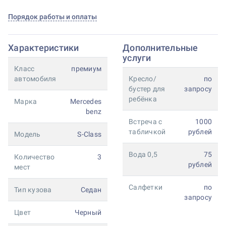
Порядок работы и оплаты
Характеристики
Дополнительные
услуги
Класс
премиум
автомобиля
Кресло/
по
бустер для
запросу
ребёнка
Марка
Mercedes
benz
Встреча с
1000
табличкой
рублей
Модель
S-Class
Вода 0,5
75
Количество
3
рублей
мест
Салфетки
по
Тип кузова
Седан
запросу
Цвет
Черный