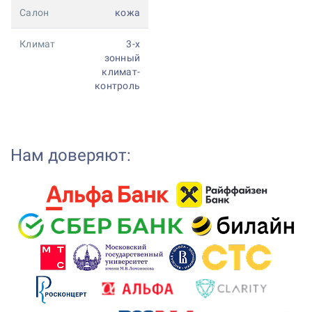
Салон
кожа
Климат
3-х
зонный
климат-
контроль
Нам доверяют: