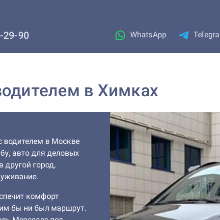
1-29-90
WhatsApp
Telegr
водителем в Химках
с водителем в Москве
бу, авто для деловых
в другой город,
луживание.
спечит комфорт
ким бы ни был маршрут.
ель Мерседес под