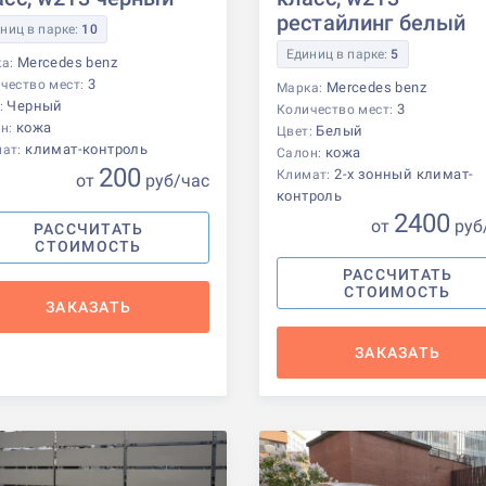
рестайлинг белый
ниц в парке:
10
Единиц в парке:
5
Mercedes benz
ка:
3
чество мест:
Mercedes benz
Марка:
Черный
:
3
Количество мест:
кожа
н:
Белый
Цвет:
климат-контроль
мат:
кожа
Салон:
200
2-х зонный климат-
Климат:
от
р
уб
/час
контроль
2400
от
р
уб
РАССЧИТАТЬ
СТОИМОСТЬ
РАССЧИТАТЬ
СТОИМОСТЬ
ЗАКАЗАТЬ
ЗАКАЗАТЬ