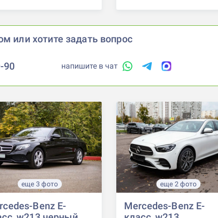
ом или хотите задать вопрос
9-90
напишите в чат
еще 3 фото
еще 2 фото
rcedes-Benz E-
Mercedes-Benz E-
асс, w213 черный
класс, w213