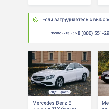
Если затрудняетесь с выбор
8 (800) 551-2
позвоните нам
еще 3 фото
Mercedes-Benz E-
Me
класс, w213 белый
кл