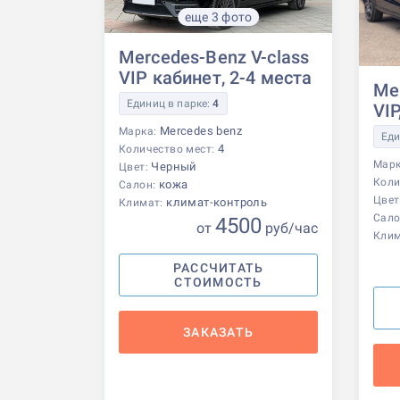
еще 3 фото
Mercedes-Benz V-class
VIP кабинет, 2-4 места
Me
Единиц в парке:
4
VIP
Mercedes benz
Марка:
Еди
4
Количество мест:
Мар
Черный
Цвет:
Коли
кожа
Салон:
Цвет
климат-контроль
Климат:
Сало
4500
от
р
уб
/час
Кли
РАССЧИТАТЬ
СТОИМОСТЬ
ЗАКАЗАТЬ