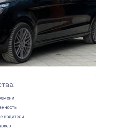
тва:
ремени
анность
е водители
еджер