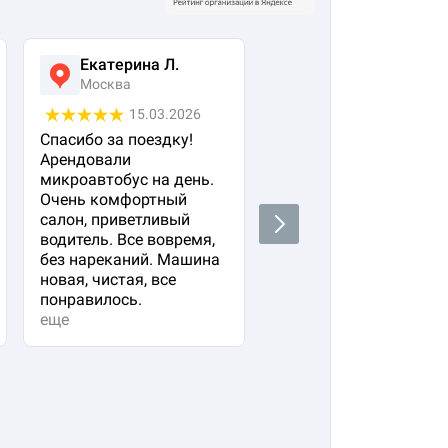
Екатерина Л.
Ася Жумабекова
Москва
Москва
15.03.2026
05.03.2026
Спасибо за поездку!
Заказала авто с
Арендовали
водителем для своего
микроавтобус на день.
важного гостя. Остал
Очень комфортный
очень довольна!
салон, приветливый
Водитель водит очень
Next
водитель. Все вовремя,
плавно и аккуратно,
без нареканий. Машина
вежливый и
новая, чистая, все
располагающий к себе
понравилось.
Машина в прекрасно
еще
состоянии. Не к чему
придр...
еще