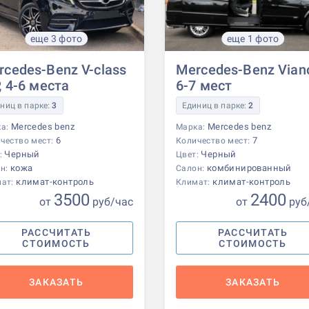
еще 3 фото
еще 1 фото
rcedes-Benz V-class
Mercedes-Benz Vian
, 4-6 места
6-7 мест
ниц в парке:
3
Единиц в парке:
2
Mercedes benz
Mercedes benz
ка:
Марка:
6
7
чество мест:
Количество мест:
Черный
Черный
:
Цвет:
кожа
комбинированный
н:
Салон:
климат-контроль
климат-контроль
мат:
Климат:
3500
2400
от
р
уб
/час
от
р
уб
РАССЧИТАТЬ
РАССЧИТАТЬ
СТОИМОСТЬ
СТОИМОСТЬ
ЗАКАЗАТЬ
ЗАКАЗАТЬ