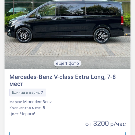
еще 1 фото
Mercedes-Benz V-class Extra Long, 7-8
мест
Единиц в парке:
7
Mercedes-Benz
Марка:
8
Количество мест:
Черный
Цвет:
3200
от
р
/час