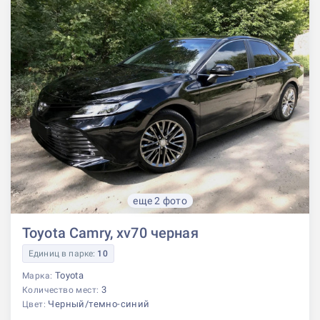
еще 2 фото
Toyota Camry, xv70 черная
Единиц в парке:
10
Toyota
Марка:
3
Количество мест:
Черный/темно-синий
Цвет: