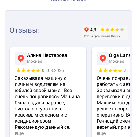
Отзывы
:
Алина Нестерова
Olga Lanska
Москва
Москва
05.08.2026
26.07
Заказывала машину с
Очень понравило
личным водителем на
работать с авто 
юбилей своей маме! Все
Заказывали авто
очень понравилось Машина
перевозки людей
была подана заранее,
Максим всегда на
чистая аккуратная с
решает вопросы
красивым салоном и с
оперативно. Вод
кондиционером.
Геннадий очень 
Рекомендую данный се...
веселый, при эт...
еще
еще