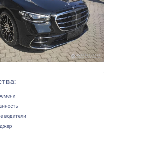
тва:
ремени
анность
е водители
еджер