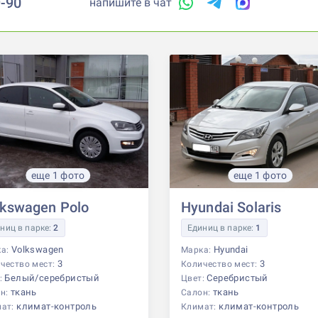
9-90
напишите в чат
еще 1 фото
еще 1 фото
lkswagen Polo
Hyundai Solaris
ниц в парке:
2
Единиц в парке:
1
Volkswagen
Hyundai
ка:
Марка:
3
3
чество мест:
Количество мест:
Белый/серебристый
Серебристый
:
Цвет:
ткань
ткань
н:
Салон:
климат-контроль
климат-контроль
мат:
Климат: