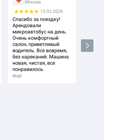
Москва
Москва
15.03.2026
05.03.2026
Спасибо за поездку!
Заказала авто с
Арендовали
водителем для своего
микроавтобус на день.
важного гостя. Остал
Очень комфортный
очень довольна!
салон, приветливый
Водитель водит очень
Next
водитель. Все вовремя,
плавно и аккуратно,
без нареканий. Машина
вежливый и
новая, чистая, все
располагающий к себе
понравилось.
Машина в прекрасно
еще
состоянии. Не к чему
придр...
еще