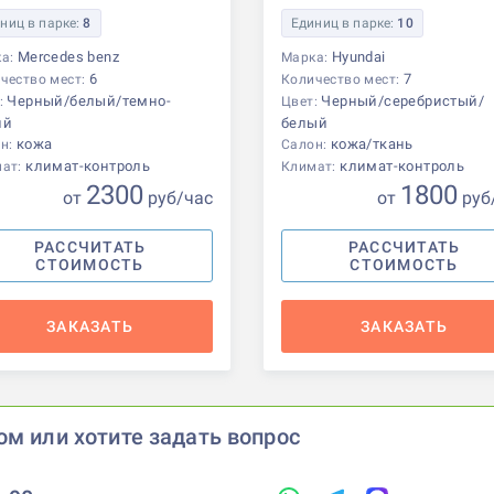
ниц в парке:
8
Единиц в парке:
10
Mercedes benz
Hyundai
ка:
Марка:
6
7
чество мест:
Количество мест:
Черный/белый/темно-
Черный/серебристый/
:
Цвет:
ий
белый
кожа
кожа/ткань
н:
Салон:
климат-контроль
климат-контроль
мат:
Климат:
2300
1800
от
р
уб
/час
от
р
уб
РАССЧИТАТЬ
РАССЧИТАТЬ
СТОИМОСТЬ
СТОИМОСТЬ
ЗАКАЗАТЬ
ЗАКАЗАТЬ
ом или хотите задать вопрос