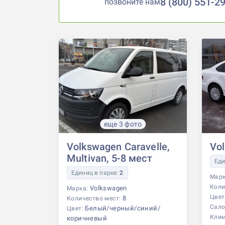
8 (800) 551-2
позвоните нам
еще 3 фото
Volkswagen Caravelle,
Vo
Multivan, 5-8 мест
Еди
Единиц в парке:
2
Мар
Коли
Volkswagen
Марка:
Цвет
8
Количество мест:
Сало
Белый/черный/синий/
Цвет:
Кли
коричневый