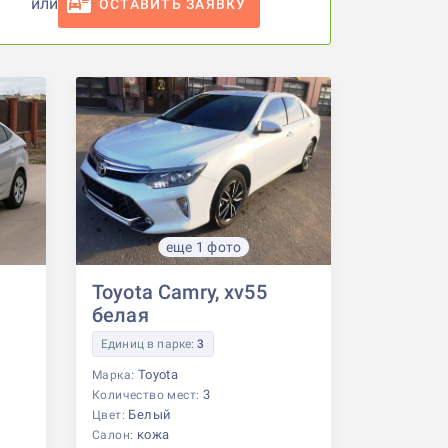
или
ОСТАВИТЬ ЗАЯВКУ
еще 1 фото
Toyota Camry, xv55
белая
Единиц в парке:
3
Toyota
Марка:
3
Количество мест:
Белый
Цвет:
кожа
Салон: