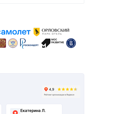
Екатерина Л.
Ася Жумабекова