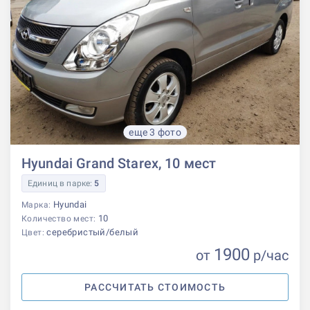
еще 3 фото
Hyundai Grand Starex, 10 мест
Единиц в парке:
5
Hyundai
Марка:
10
Количество мест:
серебристый/белый
Цвет:
1900
от
р
/час
РАССЧИТАТЬ СТОИМОСТЬ