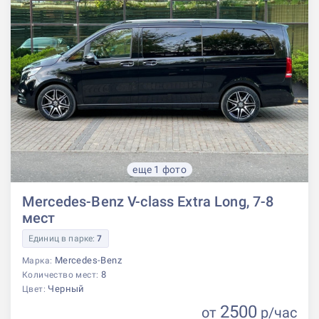
еще 1 фото
Mercedes-Benz V-class Extra Long, 7-8
мест
Единиц в парке:
7
Mercedes-Benz
Марка:
8
Количество мест:
Черный
Цвет:
2500
от
р
/час