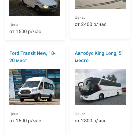
Цена:
от
2400
р
/час
Цена:
от
1500
р
/час
Ford Transit New, 18-
Автобус King Long, 51
20 мест
место
Цена:
Цена:
от
1500
р
/час
от
2800
р
/час