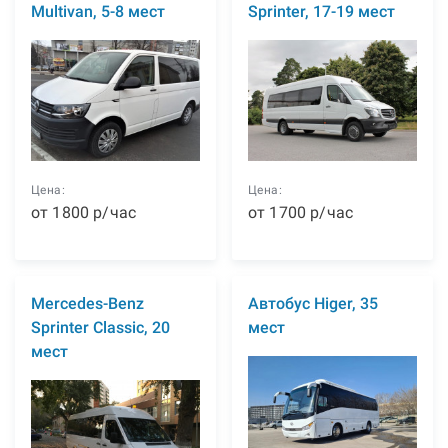
Multivan, 5-8 мест
Sprinter, 17-19 мест
Цена:
Цена:
от
1800
р
/час
от
1700
р
/час
Mercedes-Benz
Автобус Higer, 35
Sprinter Classic, 20
мест
мест