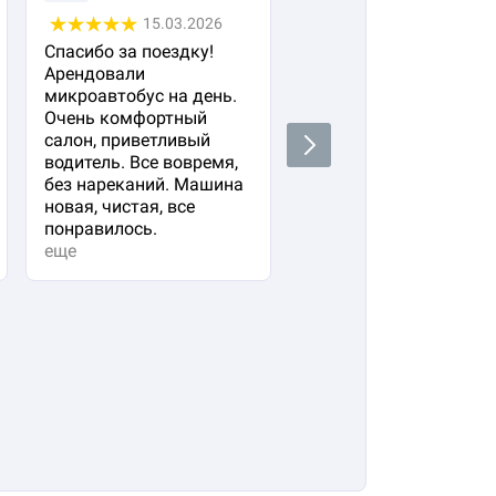
15.03.2026
05.03.2026
Спасибо за поездку!
Заказала авто с
Арендовали
водителем для своего
микроавтобус на день.
важного гостя. Остал
Очень комфортный
очень довольна!
салон, приветливый
Водитель водит очень
Next
водитель. Все вовремя,
плавно и аккуратно,
без нареканий. Машина
вежливый и
новая, чистая, все
располагающий к себе
понравилось.
Машина в прекрасно
еще
состоянии. Не к чему
придр...
еще