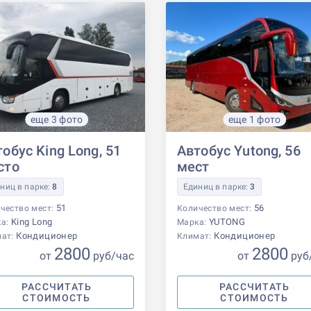
еще 3 фото
еще 1 фото
обус King Long, 51
Автобус Yutong, 56
сто
мест
ниц в парке:
8
Единиц в парке:
3
51
56
чество мест:
Количество мест:
King Long
YUTONG
ка:
Марка:
Кондиционер
Кондиционер
мат:
Климат:
2800
2800
от
р
уб
/час
от
р
уб
РАССЧИТАТЬ
РАССЧИТАТЬ
СТОИМОСТЬ
СТОИМОСТЬ