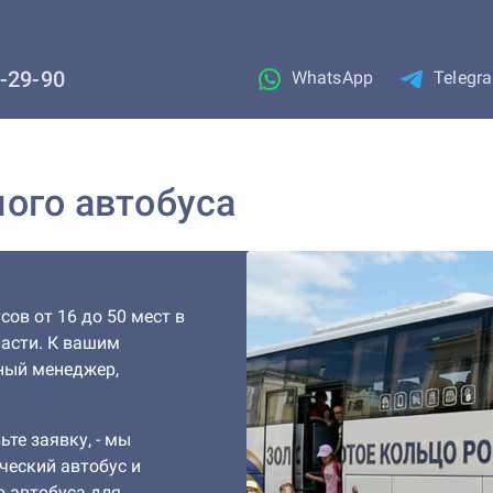
1-29-90
WhatsApp
Telegr
ого автобуса
ов от 16 до 50 мест в
ласти. К вашим
ный менеджер,
ьте заявку, - мы
ческий автобус и
о автобуса для