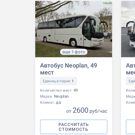
еще 1 фото
Автобус Neoplan, 49
Авт
мест
ме
Единиц в парке:
1
Еди
49
Количество мест:
Коли
Neoplan
Марка:
Мар
да
Климат:
Кли
2600
от
р
уб
/час
РАССЧИТАТЬ
СТОИМОСТЬ