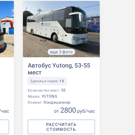
еще 3 фото
Автобус Yutong, 53-55
мест
Единиц в парке:
13
55
Количество мест:
YUTONG
Марка:
Кондиционер
Климат:
2800
/час
от
р
уб
/час
РАССЧИТАТЬ
СТОИМОСТЬ