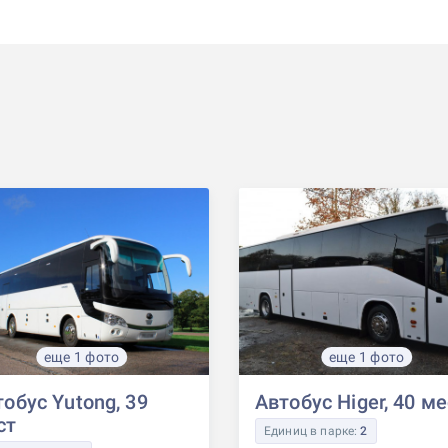
еще 1 фото
еще 1 фото
обус Yutong, 39
Автобус Higer, 40 м
ст
Единиц в парке:
2