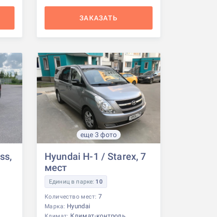
ЗАКАЗАТЬ
еще 3 фото
ss,
Hyundai H-1 / Starex, 7
мест
Единиц в парке:
10
7
Количество мест:
Hyundai
Марка:
Климат-контроль
Климат: