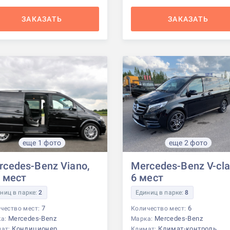
ЗАКАЗАТЬ
ЗАКАЗАТЬ
еще 1 фото
еще 2 фото
rcedes-Benz Viano,
Mercedes-Benz V-cla
7 мест
6 мест
ниц в парке:
2
Единиц в парке:
8
7
6
чество мест:
Количество мест:
Mercedes-Benz
Mercedes-Benz
ка:
Марка:
Кондиционер
Климат-контроль
мат:
Климат: