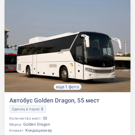
еще 1 фото
Автобус Golden Dragon, 55 мест
Единиц в парке:
3
55
Количество мест:
Golden Dragon
Марка:
Кондиционер
Климат: