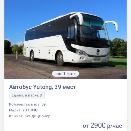
еще 1 фото
Автобус Yutong, 39 мест
Единиц в парке:
3
39
Количество мест:
YUTONG
Марка:
Кондиционер
Климат:
2900
от
р
/час