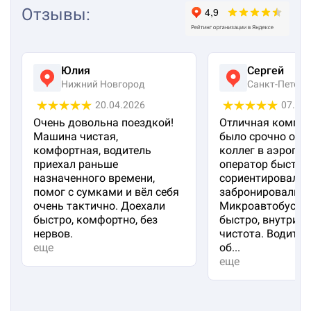
Отзывы
:
Юлия
Сергей
Нижний Новгород
Санкт-Петерб
20.04.2026
07.04
Очень довольна поездкой!
Отличная компан
Машина чистая,
было срочно отп
комфортная, водитель
коллег в аэропорт
приехал раньше
оператор быстро
назначенного времени,
сориентировал и
помог с сумками и вёл себя
забронировали м
очень тактично. Доехали
Микроавтобус пр
быстро, комфортно, без
быстро, внутри 
нервов.
чистота. Водител
еще
об...
еще