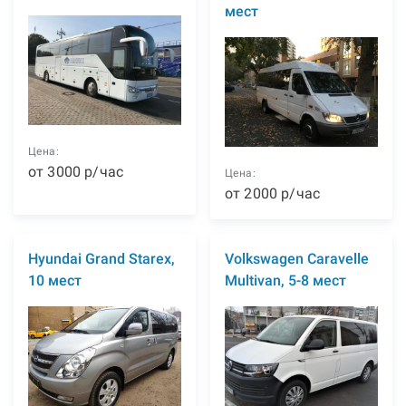
мест
Цена:
от
3000
р
/час
Цена:
от
2000
р
/час
Hyundai Grand Starex,
Volkswagen Caravelle
10 мест
Multivan, 5-8 мест