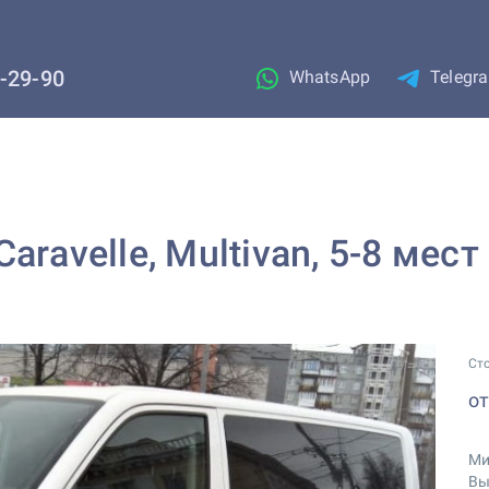
1-29-90
WhatsApp
Telegr
aravelle, Multivan, 5-8 мес
Ст
о
Ми
Вы