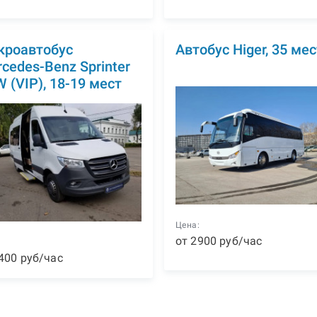
кроавтобус
Автобус Higer, 35 мес
cedes-Benz Sprinter
 (VIP), 18-19 мест
Цена:
от
2900
р
уб
/час
:
400
р
уб
/час