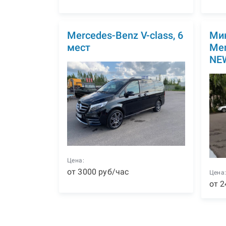
Mercedes-Benz V-class, 6
Ми
мест
Mer
NEW
Цена:
от
3000
р
уб
/час
Цена
от
2