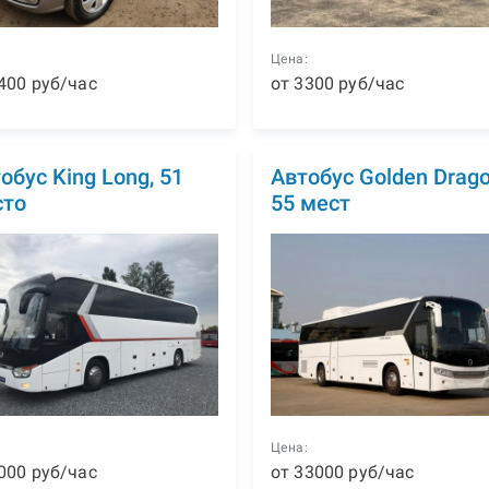
:
Цена:
400
р
уб
/час
от
3300
р
уб
/час
обус King Long, 51
Автобус Golden Drago
сто
55 мест
:
Цена:
000
р
уб
/час
от
33000
р
уб
/час