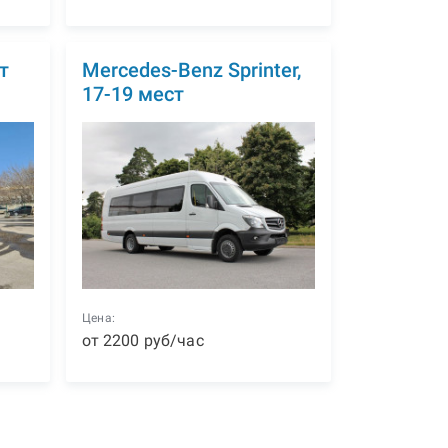
т
Mercedes-Benz Sprinter,
17-19 мест
Цена:
от
2200
р
уб
/час