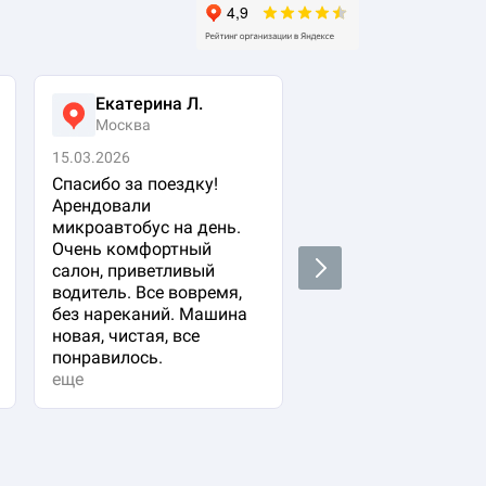
Екатерина Л.
Ася Жумабеко
Москва
Москва
15.03.2026
05.03.2026
Спасибо за поездку!
Заказала авто с
Арендовали
водителем для свое
микроавтобус на день.
важного гостя. Ост
Очень комфортный
очень довольна!
Next
салон, приветливый
Водитель водит оче
водитель. Все вовремя,
плавно и аккуратно,
без нареканий. Машина
вежливый и
новая, чистая, все
располагающий к се
понравилось.
Машина в прекрасн
еще
состоянии. Не к чем
придр...
еще