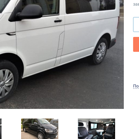
за
По