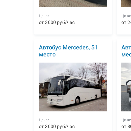
Цена:
Цена
от
3000
р
уб
/час
от
2
Автобус Mercedes, 51
Авт
место
ме
Цена:
Цена
от
3000
р
уб
/час
от
3