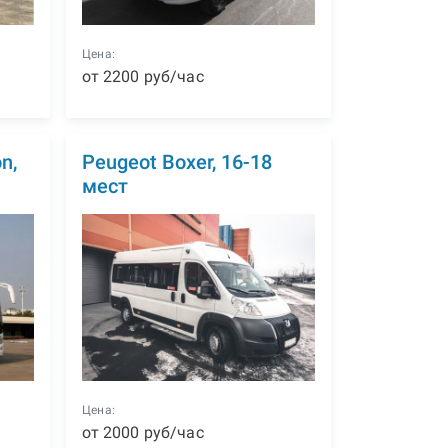
Цена:
от
2200
р
уб
/час
n,
Peugeot Boxer, 16-18
мест
Цена:
от
2000
р
уб
/час