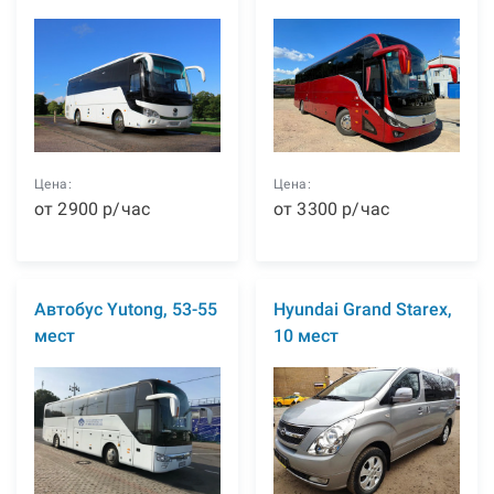
Цена:
Цена:
от
2900
р
/час
от
3300
р
/час
Автобус Yutong, 53-55
Hyundai Grand Starex,
мест
10 мест