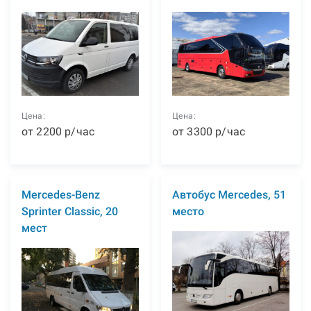
Цена:
Цена:
от
2200
р
/час
от
3300
р
/час
Mercedes-Benz
Автобус Mercedes, 51
Sprinter Classic, 20
место
мест