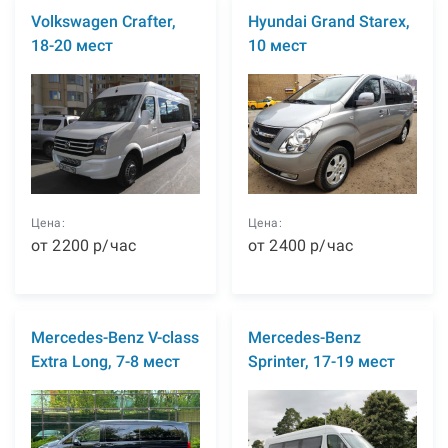
Volkswagen Crafter,
Hyundai Grand Starex,
18-20 мест
10 мест
Цена:
Цена:
от
2200
р
/час
от
2400
р
/час
Mercedes-Benz V-class
Mercedes-Benz
Extra Long, 7-8 мест
Sprinter, 17-19 мест