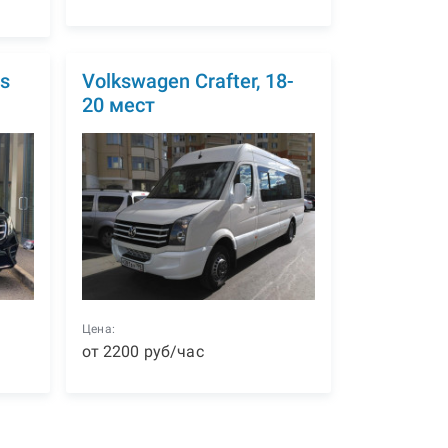
s
Volkswagen Crafter, 18-
20 мест
Цена:
от
2200
р
уб
/час