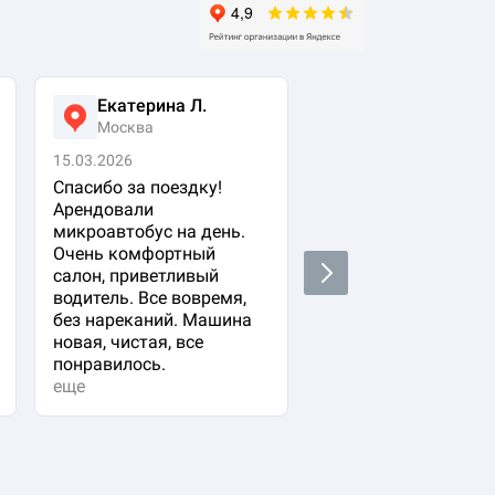
Екатерина Л.
Ася Жумабеко
Москва
Москва
15.03.2026
05.03.2026
Спасибо за поездку!
Заказала авто с
Арендовали
водителем для свое
микроавтобус на день.
важного гостя. Ост
Очень комфортный
очень довольна!
Next
салон, приветливый
Водитель водит оче
водитель. Все вовремя,
плавно и аккуратно,
без нареканий. Машина
вежливый и
новая, чистая, все
располагающий к се
понравилось.
Машина в прекрасн
еще
состоянии. Не к чем
придр...
еще