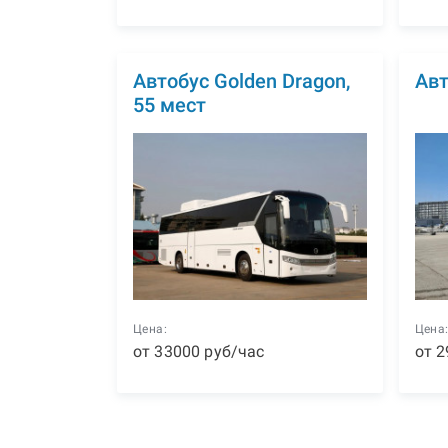
Автобус Golden Dragon,
Авт
55 мест
Цена:
Цена
от
33000
р
уб
/час
от
2