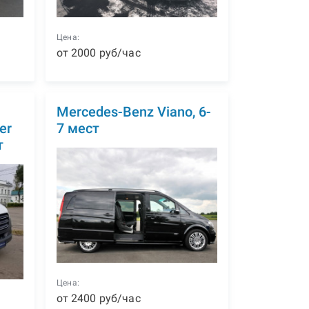
Цена:
от
2000
р
уб
/час
Mercedes-Benz Viano, 6-
er
7 мест
т
Цена:
от
2400
р
уб
/час