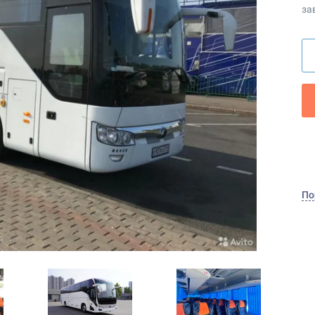
за
По