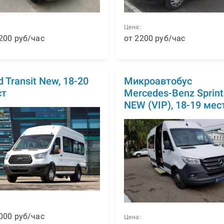
:
Цена:
200
р
уб
/час
от
2200
р
уб
/час
d Transit New, 18-20
Микроавтобус
ст
Mercedes-Benz Sprint
NEW (VIP), 18-19 мес
:
000
р
уб
/час
Цена: