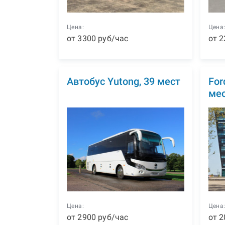
Цена:
Цена
от
3300
р
уб
/час
от
2
Автобус Yutong, 39 мест
For
ме
Цена:
Цена
от
2900
р
уб
/час
от
2