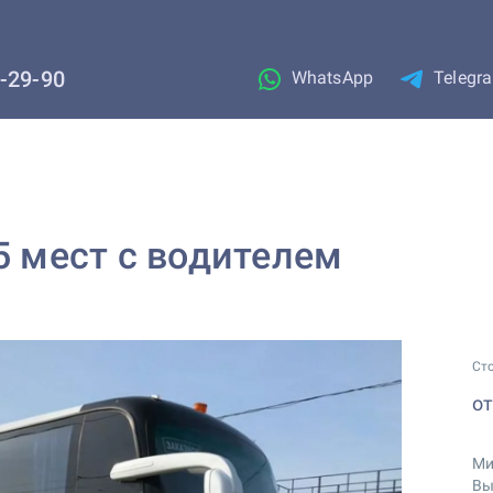
1-29-90
WhatsApp
Telegr
5 мест с водителем
Ст
о
Ми
Вы