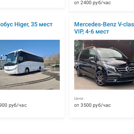
от
2400
р
уб
/час
обус Higer, 35 мест
Mercedes-Benz V-clas
VIP, 4-6 мест
:
Цена:
900
р
уб
/час
от
3500
р
уб
/час