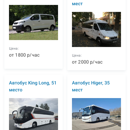
мест
Цена:
от
1800
р
/час
Цена:
от
2000
р
/час
Автобус King Long, 51
Автобус Higer, 35
место
мест