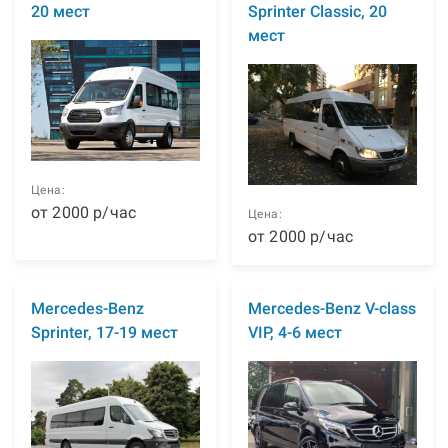
20 мест
Sprinter Classic, 20
мест
Цена:
от
2000
р
/час
Цена:
от
2000
р
/час
Mercedes-Benz
Mercedes-Benz V-class
Sprinter, 17-19 мест
VIP, 4-6 мест