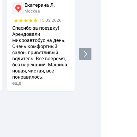
Екатерина Л.
Ася Жумабекова
Москва
Москва
15.03.2026
05.03.2026
Спасибо за поездку!
Заказала авто с
Арендовали
водителем для своего
микроавтобус на день.
важного гостя. Остал
Очень комфортный
очень довольна!
салон, приветливый
Водитель водит очень
Next
водитель. Все вовремя,
плавно и аккуратно,
без нареканий. Машина
вежливый и
новая, чистая, все
располагающий к себе
понравилось.
Машина в прекрасно
еще
состоянии. Не к чему
придр...
еще