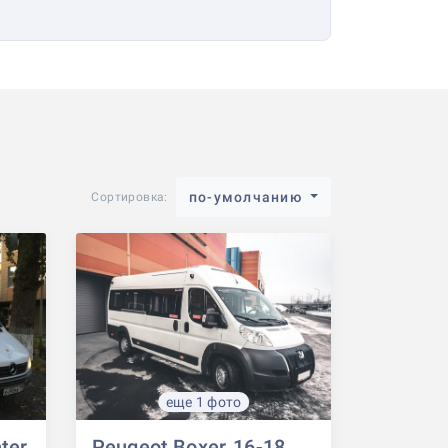
по-умолчанию
Сортировка:
еще 1 фото
ter
Peugeot Boxer, 16-18