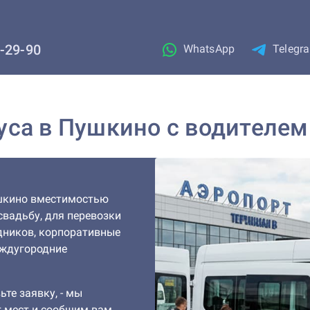
1-29-90
WhatsApp
Telegr
уса в Пушкино с водителем
шкино вместимостью
 свадьбу, для перевозки
дников, корпоративные
еждугородние
ьте заявку, - мы
 мест и сообщим вам