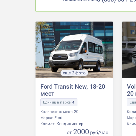
еще 2 фото
Ford Transit New, 18-20
Vol
мест
20
Единиц в парке:
4
Еди
20
Количество мест:
Коли
Ford
Марка:
Мар
Кондиционер
Климат:
Кли
2000
от
р
уб
/час