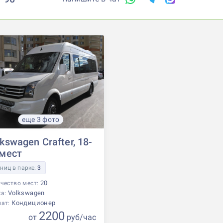
еще 3 фото
kswagen Crafter, 18-
 мест
ниц в парке:
3
20
чество мест:
Volkswagen
ка:
Кондиционер
мат:
2200
от
р
уб
/час