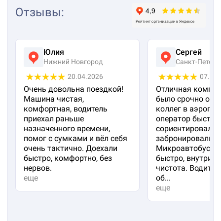
Отзывы
:
Юлия
Сергей
Нижний Новгород
Санкт-Петерб
20.04.2026
07.04
Очень довольна поездкой!
Отличная компан
Машина чистая,
было срочно отп
комфортная, водитель
коллег в аэропорт
приехал раньше
оператор быстро
назначенного времени,
сориентировал и
помог с сумками и вёл себя
забронировали м
очень тактично. Доехали
Микроавтобус пр
быстро, комфортно, без
быстро, внутри 
нервов.
чистота. Водител
еще
об...
еще