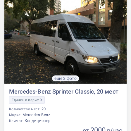
еще 3 фото
Mercedes-Benz Sprinter Classic, 20 мест
Единиц в парке:
9
20
Количество мест:
Mercedes-Benz
Марка:
Кондиционер
Климат:
2000
от
р
/час