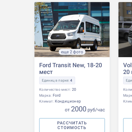
еще 2 фото
Ford Transit New, 18-20
Vol
мест
20
Единиц в парке:
4
Еди
20
Количество мест:
Коли
Ford
Марка:
Мар
Кондиционер
Климат:
Кли
2000
от
р
уб
/час
РАССЧИТАТЬ
СТОИМОСТЬ