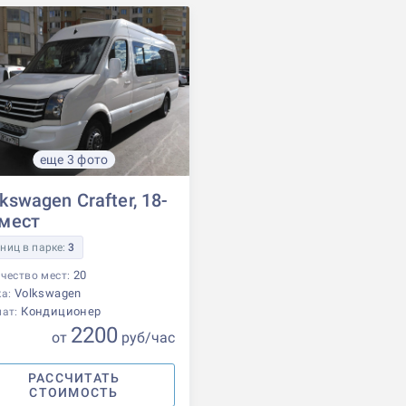
еще 3 фото
kswagen Crafter, 18-
 мест
ниц в парке:
3
20
чество мест:
Volkswagen
ка:
Кондиционер
мат:
2200
от
р
уб
/час
РАССЧИТАТЬ
СТОИМОСТЬ