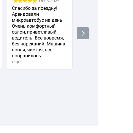
15.03.2026
05.03.2026
Спасибо за поездку!
Заказала авто с
Арендовали
водителем для своего
микроавтобус на день.
важного гостя. Остал
Очень комфортный
очень довольна!
салон, приветливый
Водитель водит очень
Next
водитель. Все вовремя,
плавно и аккуратно,
без нареканий. Машина
вежливый и
новая, чистая, все
располагающий к себе
понравилось.
Машина в прекрасно
еще
состоянии. Не к чему
придр...
еще