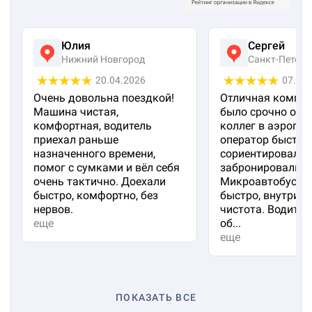
Юлия
Сергей
Нижний Новгород
Санкт-Петерб
20.04.2026
07.04
Очень довольна поездкой!
Отличная компан
Машина чистая,
было срочно отп
комфортная, водитель
коллег в аэропорт
приехал раньше
оператор быстро
назначенного времени,
сориентировал и
помог с сумками и вёл себя
забронировали м
очень тактично. Доехали
Микроавтобус пр
быстро, комфортно, без
быстро, внутри 
нервов.
чистота. Водител
еще
об...
еще
ПОКАЗАТЬ ВСЕ