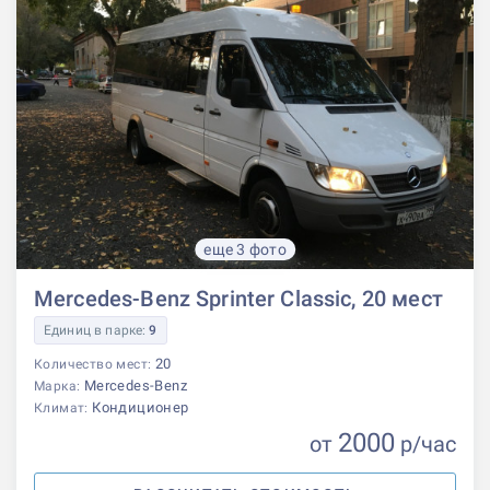
еще 3 фото
Mercedes-Benz Sprinter Classic, 20 мест
Единиц в парке:
9
20
Количество мест:
Mercedes-Benz
Марка:
Кондиционер
Климат:
2000
от
р
/час