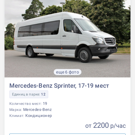
еще 6 фото
Mercedes-Benz Sprinter, 17-19 мест
Единиц в парке:
12
19
Количество мест:
Mercedes-Benz
Марка:
Кондиционер
Климат:
2200
от
р
/час