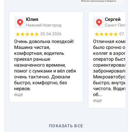
Юлия
Сергей
Нижний Новгород
Санкт-Петерб
20.04.2026
07.04
Очень довольна поездкой!
Отличная компан
Машина чистая,
было срочно отп
комфортная, водитель
коллег в аэропорт
приехал раньше
оператор быстро
назначенного времени,
сориентировал и
помог с сумками и вёл себя
забронировали м
очень тактично. Доехали
Микроавтобус пр
быстро, комфортно, без
быстро, внутри 
нервов.
чистота. Водител
еще
об...
еще
ПОКАЗАТЬ ВСЕ