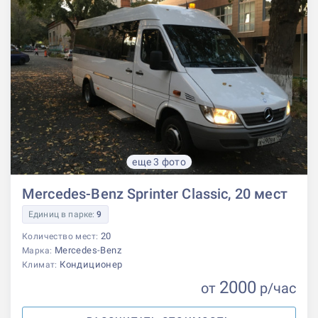
еще 3 фото
Mercedes-Benz Sprinter Classic, 20 мест
Единиц в парке:
9
20
Количество мест:
Mercedes-Benz
Марка:
Кондиционер
Климат:
2000
от
р
/час