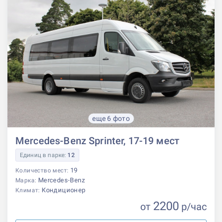
еще 6 фото
Mercedes-Benz Sprinter, 17-19 мест
Единиц в парке:
12
19
Количество мест:
Mercedes-Benz
Марка:
Кондиционер
Климат:
2200
от
р
/час