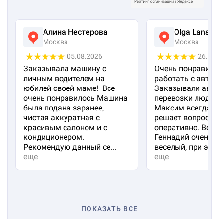
Алина Нестерова
Olga Lanska
Москва
Москва
05.08.2026
26.07
Заказывала машину с
Очень понравило
личным водителем на
работать с авто 
юбилей своей маме! Все
Заказывали авто
очень понравилось Машина
перевозки людей
была подана заранее,
Максим всегда на
чистая аккуратная с
решает вопросы
красивым салоном и с
оперативно. Вод
кондиционером.
Геннадий очень 
Рекомендую данный се...
веселый, при эт...
еще
еще
ПОКАЗАТЬ ВСЕ