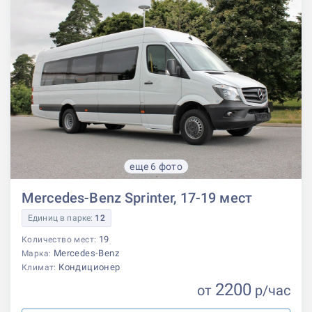
еще 6 фото
Mercedes-Benz Sprinter, 17-19 мест
Единиц в парке:
12
19
Количество мест:
Mercedes-Benz
Марка:
Кондиционер
Климат:
2200
от
р
/час