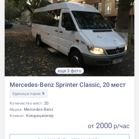
еще 3 фото
Mercedes-Benz Sprinter Classic, 20 мест
Единиц в парке:
9
20
Количество мест:
Mercedes-Benz
Марка:
Кондиционер
Климат:
2000
от
р
/час