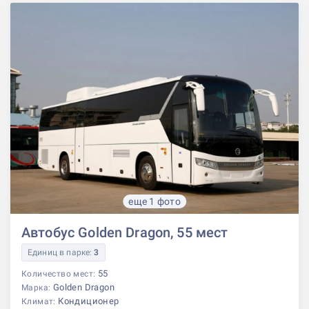
еще 1 фото
Автобус Golden Dragon, 55 мест
Единиц в парке:
3
55
Количество мест:
Golden Dragon
Марка:
Кондиционер
Климат: