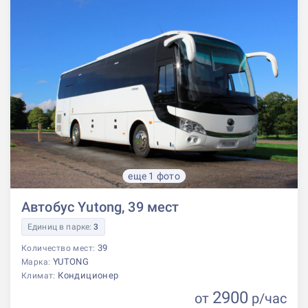
еще 1 фото
Автобус Yutong, 39 мест
Единиц в парке:
3
39
Количество мест:
YUTONG
Марка:
Кондиционер
Климат:
2900
от
р
/час