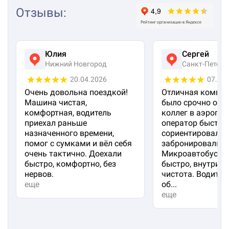
Отзывы
:
Юлия
Сергей
Нижний Новгород
Санкт-Петерб
20.04.2026
07.04
Очень довольна поездкой!
Отличная компан
Машина чистая,
было срочно отп
комфортная, водитель
коллег в аэропорт
приехал раньше
оператор быстро
назначенного времени,
сориентировал и
помог с сумками и вёл себя
забронировали м
очень тактично. Доехали
Микроавтобус пр
быстро, комфортно, без
быстро, внутри 
нервов.
чистота. Водител
еще
об...
еще