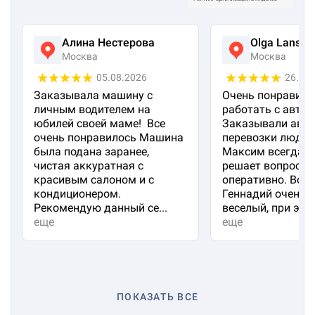
Алина Нестерова
Olga Lanska
Москва
Москва
05.08.2026
26.07
Заказывала машину с
Очень понравило
личным водителем на
работать с авто 
юбилей своей маме! Все
Заказывали авто
очень понравилось Машина
перевозки людей
была подана заранее,
Максим всегда на
чистая аккуратная с
решает вопросы
красивым салоном и с
оперативно. Вод
кондиционером.
Геннадий очень 
Рекомендую данный се...
веселый, при эт...
еще
еще
ПОКАЗАТЬ ВСЕ