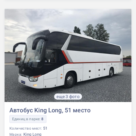
еще 3 фото
Автобус King Long, 51 место
Единиц в парке:
8
51
Количество мест:
King Long
Марка: