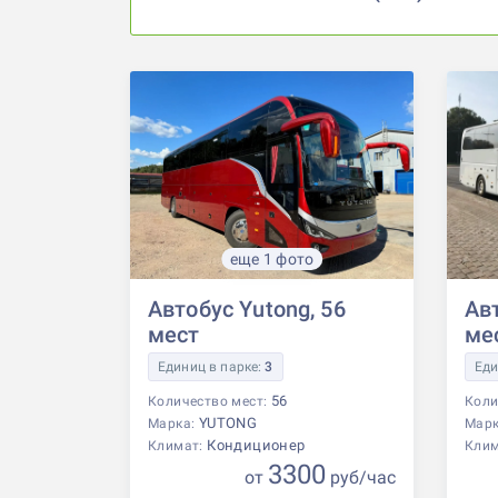
еще 1 фото
Автобус Yutong, 56
Авт
мест
ме
Единиц в парке:
3
Еди
56
Количество мест:
Коли
YUTONG
Марка:
Мар
Кондиционер
Климат:
Кли
3300
от
р
уб
/час