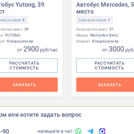
обус Yutong, 39
Автобус Mercedes, 
ст
место
ниц в парке:
3
Единиц в парке:
1
39
51
чество мест:
Количество мест:
YUTONG
Mercedes-Benz
ка:
Марка:
Кондиционер
Кондиционер
мат:
Климат:
2900
3000
от
р
уб
/час
от
р
уб
РАССЧИТАТЬ
РАССЧИТАТЬ
СТОИМОСТЬ
СТОИМОСТЬ
ЗАКАЗАТЬ
ЗАКАЗАТЬ
ом или хотите задать вопрос
9-90
напишите в чат