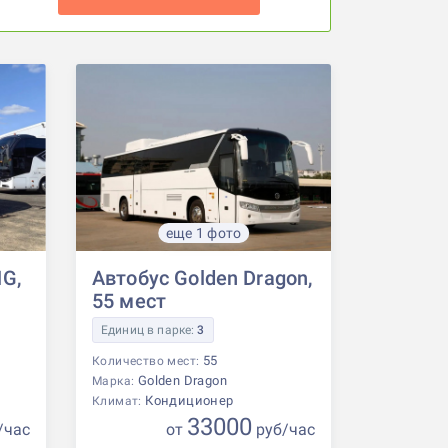
еще 1 фото
G,
Автобус Golden Dragon,
55 мест
Единиц в парке:
3
55
Количество мест:
Golden Dragon
Марка:
Кондиционер
Климат:
33000
/час
от
р
уб
/час