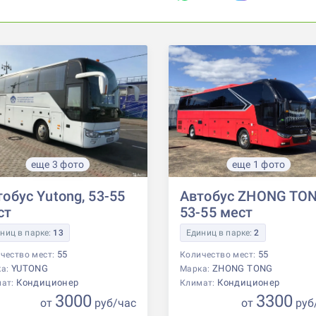
еще 3 фото
еще 1 фото
обус Yutong, 53-55
Автобус ZHONG TON
ст
53-55 мест
ниц в парке:
13
Единиц в парке:
2
55
55
чество мест:
Количество мест:
YUTONG
ZHONG TONG
ка:
Марка:
Кондиционер
Кондиционер
мат:
Климат:
3000
3300
от
р
уб
/час
от
р
уб