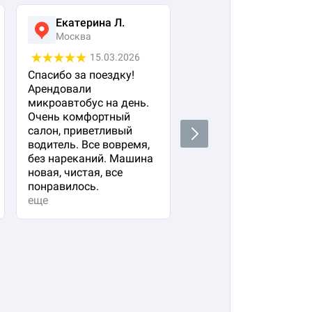
Екатерина Л.
Ася Жумабекова
Москва
Москва
15.03.2026
05.03.2026
Спасибо за поездку!
Заказала авто с
Арендовали
водителем для своего
микроавтобус на день.
важного гостя. Остал
Очень комфортный
очень довольна!
салон, приветливый
Водитель водит очень
Next
водитель. Все вовремя,
плавно и аккуратно,
без нареканий. Машина
вежливый и
новая, чистая, все
располагающий к себе
понравилось.
Машина в прекрасно
еще
состоянии. Не к чему
придр...
еще