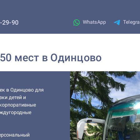
1-29-90
WhatsApp
Telegr
 50 мест в Одинцово
ек в Одинцово для
зки детей и
 корпоративные
междугородные
персональный