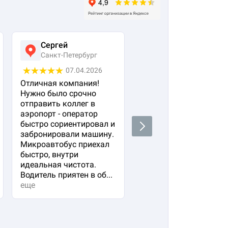
Сергей
Виктория
Санкт-Петербург
Москва
07.04.2026
25.03.2026
Отличная компания!
Заказывала трансфер
Нужно было срочно
для семьи (двое
отправить коллег в
взрослых и ребенок) 
аэропорт - оператор
жд вокзала в 4 утра.
быстро сориентировал и
Очень переживала ,чт
Next
забронировали машину.
водитель опоздает ил
Микроавтобус приехал
мы не найдем друг
быстро, внутри
друга. Но все прошло 
идеальная чистота.
высшем уровне!
Водитель приятен в об...
еще
еще