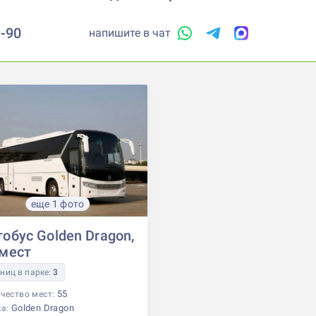
9-90
напишите в чат
еще 1 фото
тобус Golden Dragon,
 мест
ниц в парке:
3
55
чество мест:
Golden Dragon
ка: