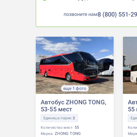
8 (800) 551-2
позвоните нам
еще 1 фото
Автобус ZHONG TONG,
Ав
53-55 мест
55
Единиц в парке:
2
Еди
55
Количество мест:
Коли
ZHONG TONG
Марка:
Мар