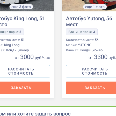
еще 3 фото
еще 1 фото
обус King Long, 51
Автобус Yutong, 56
сто
мест
ниц в парке:
8
Единиц в парке:
3
51
56
чество мест:
Количество мест:
King Long
YUTONG
ка:
Марка:
Кондиционер
Кондиционер
мат:
Климат:
3000
3300
от
р
уб
/час
от
р
уб
РАССЧИТАТЬ
РАССЧИТАТЬ
СТОИМОСТЬ
СТОИМОСТЬ
ЗАКАЗАТЬ
ЗАКАЗАТЬ
ом или хотите задать вопрос