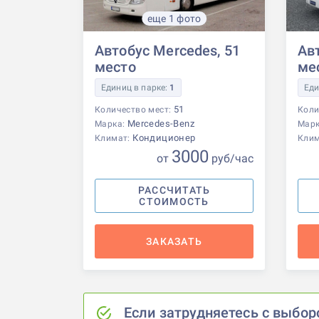
еще 1 фото
Автобус Mercedes, 51
Авт
место
ме
Единиц в парке:
1
Еди
51
Количество мест:
Коли
Mercedes-Benz
Марка:
Мар
Кондиционер
Климат:
Кли
3000
от
р
уб
/час
РАССЧИТАТЬ
СТОИМОСТЬ
ЗАКАЗАТЬ
Если затрудняетесь с выбор