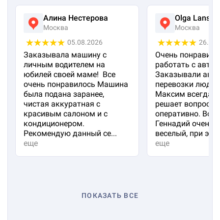
Алина Нестерова
Olga Lanska
Москва
Москва
05.08.2026
26.07
Заказывала машину с
Очень понравило
личным водителем на
работать с авто 
юбилей своей маме! Все
Заказывали авто
очень понравилось Машина
перевозки людей
была подана заранее,
Максим всегда на
чистая аккуратная с
решает вопросы
красивым салоном и с
оперативно. Вод
кондиционером.
Геннадий очень 
Рекомендую данный се...
веселый, при эт...
еще
еще
ПОКАЗАТЬ ВСЕ