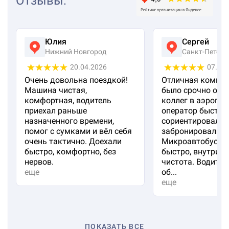
Отзывы
:
Юлия
Сергей
Нижний Новгород
Санкт-Петерб
20.04.2026
07.04
Очень довольна поездкой!
Отличная компан
Машина чистая,
было срочно отп
комфортная, водитель
коллег в аэропорт
приехал раньше
оператор быстро
назначенного времени,
сориентировал и
помог с сумками и вёл себя
забронировали м
очень тактично. Доехали
Микроавтобус пр
быстро, комфортно, без
быстро, внутри 
нервов.
чистота. Водител
еще
об...
еще
ПОКАЗАТЬ ВСЕ